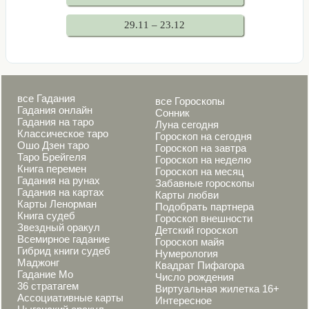
29.11 – 23.12
все Гадания
все Гороскопы
Гадания онлайн
Сонник
Гадания на таро
Луна сегодня
Классическое таро
Гороскоп на сегодня
Ошо Дзен таро
Гороскоп на завтра
Таро Брейгеля
Гороскоп на неделю
Книга перемен
Гороскоп на месяц
Гадания на рунах
Забавные гороскопы
Гадания на картах
Карты любви
Карты Ленорман
Подобрать партнера
Книга судеб
Гороскоп внешности
Звездный оракул
Детский гороскоп
Всемирное гадание
Гороскоп майя
Гибрид книги судеб
Нумерология
Маджонг
Квадрат Пифагора
Гадание Мо
Число рождения
36 стратагем
Виртуальная жилетка 16+
Ассоциативные карты
Интересное