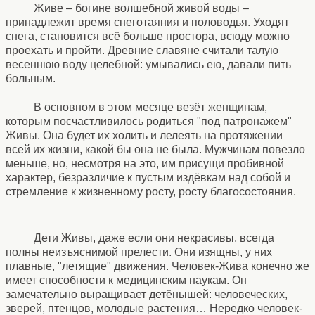
Живе – богине волшебной живой воды –
принадлежит время снеготаяния и половодья. Уходят
снега, становится всё больше простора, всюду можно
проехать и пройти. Древние славяне считали талую
весеннюю воду целебной: умывались ею, давали пить
больным.
В основном в этом месяце везёт женщинам,
которым посчастливилось родиться "под патронажем"
Живы. Она будет их холить и лелеять на протяжении
всей их жизни, какой бы она не была. Мужчинам повезло
меньше, но, несмотря на это, им присущи пробивной
характер, безразличие к пустым издёвкам над собой и
стремление к жизненному росту, росту благосостояния.
Дети Живы, даже если они некрасивы, всегда
полны неизъяснимой прелести. Они изящны, у них
плавные, "летящие" движения. Человек-Жива конечно же
имеет способности к медицинским наукам. Он
замечательно выращивает детёнышей: человеческих,
зверей, птенцов, молодые растения… Нередко человек-