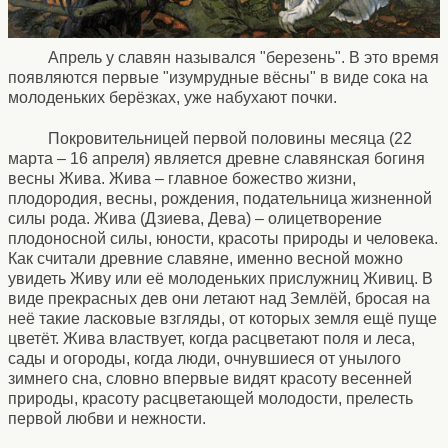
Апрель у славян назывался "березень". В это время
появляются первые "изумрудные вёсны" в виде сока на
молоденьких берёзках, уже набухают почки.
Покровительницей первой половины месяца (22
марта – 16 апреля) является древне славянская богиня
весны Жива. Жива – главное божество жизни,
плодородия, весны, рождения, подательница жизненной
силы рода. Жива (Дзиева, Дева) – олицетворение
плодоносной силы, юности, красоты природы и человека.
Как считали древние славяне, именно весной можно
увидеть Живу или её молоденьких прислужниц Живиц. В
виде прекрасных дев они летают над Землёй, бросая на
неё такие ласковые взгляды, от которых земля ещё пуще
цветёт. Жива властвует, когда расцветают поля и леса,
сады и огороды, когда люди, очнувшиеся от унылого
зимнего сна, словно впервые видят красоту весенней
природы, красоту расцветающей молодости, прелесть
первой любви и нежности.