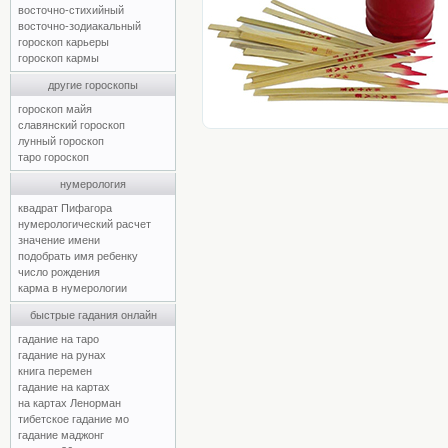
восточно-стихийный
восточно-зодиакальный
гороскоп карьеры
гороскоп кармы
другие гороскопы
гороскоп майя
славянский гороскоп
лунный гороскоп
таро гороскоп
нумерология
квадрат Пифагора
нумерологический расчет
значение имени
подобрать имя ребенку
число рождения
карма в нумерологии
быстрые гадания онлайн
гадание на таро
гадание на рунах
книга перемен
гадание на картах
на картах Ленорман
тибетское гадание мо
гадание маджонг