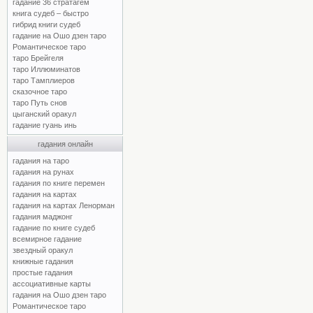
гадание 36 стратагем
книга судеб – быстро
гибрид книги судеб
гадание на Ошо дзен таро
Романтическое таро
таро Брейгеля
таро Иллюминатов
таро Тамплиеров
сказочное таро
таро Путь снов
цыганский оракул
гадание гуань инь
гадания онлайн
гадания на таро
гадания на рунах
гадания по книге перемен
гадания на картах
гадания на картах Ленорман
гадания маджонг
гадание по книге судеб
всемирное гадание
звездный оракул
книжные гадания
простые гадания
ассоциативные карты
гадания на Ошо дзен таро
Романтическое таро