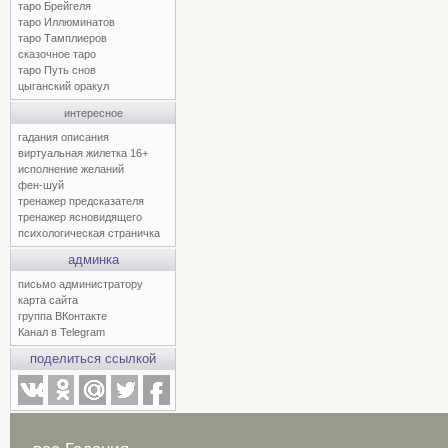
таро Брейгеля
таро Иллюминатов
таро Тамплиеров
сказочное таро
таро Путь снов
цыганский оракул
интересное
гадания описания
виртуальная жилетка 16+
исполнение желаний
фен-шуй
тренажер предсказателя
тренажер ясновидящего
психологическая страничка
админка
письмо администратору
карта сайта
группа ВКонтакте
Канал в Telegram
поделиться ссылкой