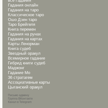
все Гадания
Гадания онлайн
Гадания на таро
Классическое таро
Ошо Дзен таро
Таро Брейгеля
Книга перемен
Гадания на рунах
Гадания на картах
Карты Ленорман
Книга судеб
Звездный оракул
Всемирное гадание
Гибрид книги судеб
Маджонг
Гадание Мо
36 стратагем
Ассоциативные карты
Цыганский оракул
Письмо админу
Группа ВКонтакте
Канал в Telegram