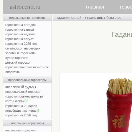
astrocentr.ru
главная
горо
›
›
гадания онлайн
гуань инь
быстрые
зодиакальные гороскопы
гороскоп на сегодня
гороскоп на завтра
Гадан
гороскоп на неделю
гороскоп на август
гороскоп на 2026 год
смайлоскоп на сегодня
забавные гороскопы
супер гороскоп
детский гороскоп
гороскоп внешности и стиля
биоритмы
персональные гороскопы
абсолютный судьбы
персональный гороскоп
гороскоп совместимости
карты любви
!!
гороскоп на 2 недели
подобрать партнера
!!
гороскоп на 2026 год
восточные гороскопы
восточный гороскоп