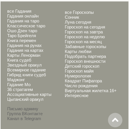
все Гадания
все Гороскопы
Гадания онлайн
Сонник
Гадания на таро
Луна сегодня
Классическое таро
Гороскоп на сегодня
Ошо Дзен таро
Гороскоп на завтра
Таро Брейгеля
Гороскоп на неделю
Книга перемен
Гороскоп на месяц
Гадания на рунах
Забавные гороскопы
Гадания на картах
Карты любви
Карты Ленорман
Подобрать партнера
Книга судеб
Гороскоп внешности
Звездный оракул
Детский гороскоп
Всемирное гадание
Гороскоп майя
Гибрид книги судеб
Нумерология
Маджонг
Квадрат Пифагора
Гадание Мо
Число рождения
36 стратагем
Виртуальная жилетка 16+
Ассоциативные карты
Интересное
Цыганский оракул
Письмо админу
Группа ВКонтакте
Канал в Telegram