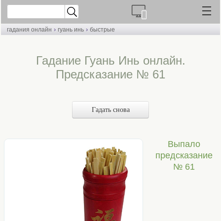
›
›
гадания онлайн
гуань инь
быстрые
Гадание Гуань Инь онлайн.
Предсказание № 61
Гадать снова
Выпало
предсказание
№ 61