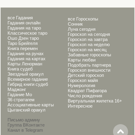
все Гадания
все Гороскопы
Гадания онлайн
Сонник
Гадания на таро
Луна сегодня
Классическое таро
Гороскоп на сегодня
Ошо Дзен таро
Гороскоп на завтра
Таро Брейгеля
Гороскоп на неделю
Книга перемен
Гороскоп на месяц
Гадания на рунах
Забавные гороскопы
Гадания на картах
Карты любви
Карты Ленорман
Подобрать партнера
Книга судеб
Гороскоп внешности
Звездный оракул
Детский гороскоп
Всемирное гадание
Гороскоп майя
Гибрид книги судеб
Нумерология
Маджонг
Квадрат Пифагора
Гадание Мо
Число рождения
36 стратагем
Виртуальная жилетка 16+
Ассоциативные карты
Интересное
Цыганский оракул
Письмо админу
Группа ВКонтакте
Канал в Telegram