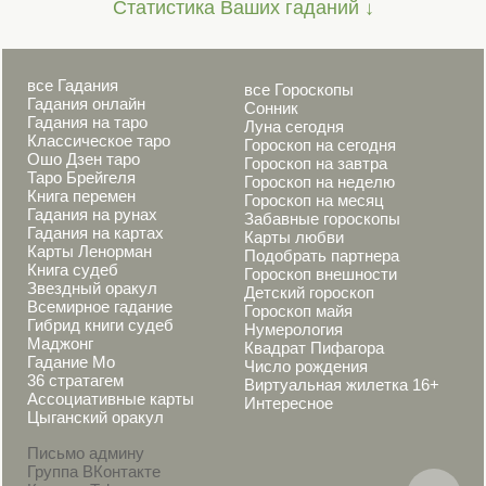
Статистика Ваших гаданий ↓
все Гадания
все Гороскопы
Гадания онлайн
Сонник
Гадания на таро
Луна сегодня
Классическое таро
Гороскоп на сегодня
Ошо Дзен таро
Гороскоп на завтра
Таро Брейгеля
Гороскоп на неделю
Книга перемен
Гороскоп на месяц
Гадания на рунах
Забавные гороскопы
Гадания на картах
Карты любви
Карты Ленорман
Подобрать партнера
Книга судеб
Гороскоп внешности
Звездный оракул
Детский гороскоп
Всемирное гадание
Гороскоп майя
Гибрид книги судеб
Нумерология
Маджонг
Квадрат Пифагора
Гадание Мо
Число рождения
36 стратагем
Виртуальная жилетка 16+
Ассоциативные карты
Интересное
Цыганский оракул
Письмо админу
Группа ВКонтакте