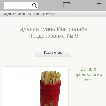
›
›
гадания онлайн
гуань инь
быстрые
Гадание Гуань Инь онлайн.
Предсказание № 9
Гадать снова
Выпало
предсказание
№ 9