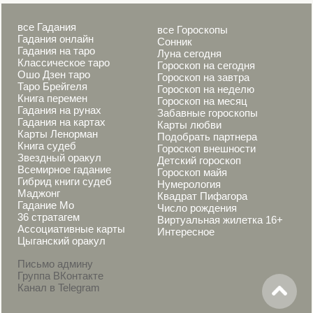
все Гадания
все Гороскопы
Гадания онлайн
Сонник
Гадания на таро
Луна сегодня
Классическое таро
Гороскоп на сегодня
Ошо Дзен таро
Гороскоп на завтра
Таро Брейгеля
Гороскоп на неделю
Книга перемен
Гороскоп на месяц
Гадания на рунах
Забавные гороскопы
Гадания на картах
Карты любви
Карты Ленорман
Подобрать партнера
Книга судеб
Гороскоп внешности
Звездный оракул
Детский гороскоп
Всемирное гадание
Гороскоп майя
Гибрид книги судеб
Нумерология
Маджонг
Квадрат Пифагора
Гадание Мо
Число рождения
36 стратагем
Виртуальная жилетка 16+
Ассоциативные карты
Интересное
Цыганский оракул
Письмо админу
Группа ВКонтакте
Канал в Telegram