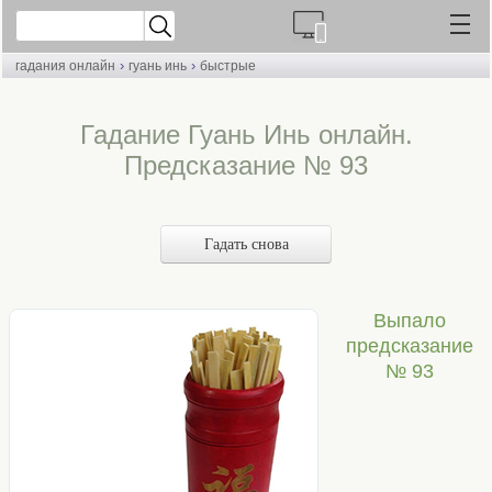
›
›
гадания онлайн
гуань инь
быстрые
Гадание Гуань Инь онлайн.
Предсказание № 93
Гадать снова
Выпало
предсказание
№ 93