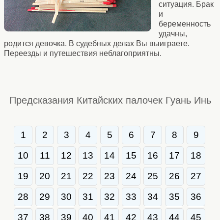
ситуация. Брак
и
беременность
удачны,
родится девочка. В судебных делах Вы выиграете.
Переезды и путешествия неблагоприятны.
Предсказания Китайских палочек Гуань Инь
1
2
3
4
5
6
7
8
9
10
11
12
13
14
15
16
17
18
19
20
21
22
23
24
25
26
27
28
29
30
31
32
33
34
35
36
37
38
39
40
41
42
43
44
45