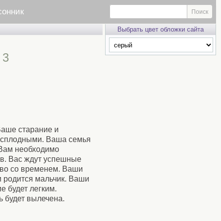
сонник
Выбрать цвет обложки сайта
 3
Ваше старание и
есплодными. Ваша семья
 Вам необходимо
ов. Вас ждут успешные
тво со временем. Ваши
и родится мальчик. Ваши
 будет легким.
 будет вылечена.