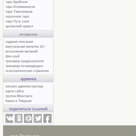
таро Брейгеля
таро Иллюминатов
таро Тамплиеров
сказочное таро
таро Путь снов
цыганский оракул
интересное
гадания описания
виртуальная жилетка 16+
исполнение желаний
фен-шуй
тренажер предсказателя
тренажер ясновидящего
психологическая страничка
админка
письмо администратору
карта сайта
группа ВКонтакте
Канал в Telegram
поделиться ссылкой