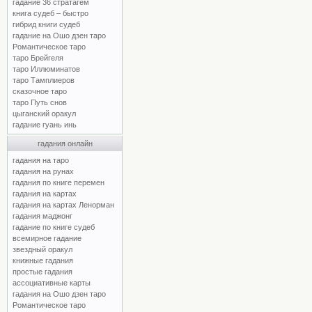
гадание 36 стратагем
книга судеб – быстро
гибрид книги судеб
гадание на Ошо дзен таро
Романтическое таро
таро Брейгеля
таро Иллюминатов
таро Тамплиеров
сказочное таро
таро Путь снов
цыганский оракул
гадание гуань инь
гадания онлайн
гадания на таро
гадания на рунах
гадания по книге перемен
гадания на картах
гадания на картах Ленорман
гадания маджонг
гадание по книге судеб
всемирное гадание
звездный оракул
книжные гадания
простые гадания
ассоциативные карты
гадания на Ошо дзен таро
Романтическое таро