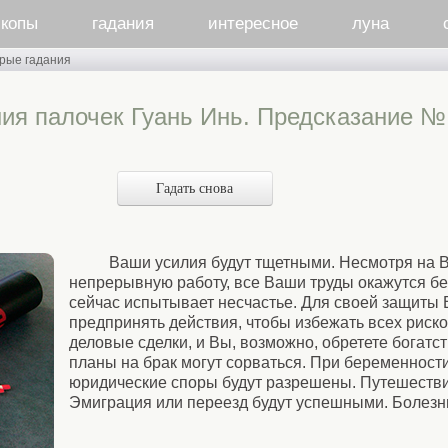
скопы
гадания
интересное
луна
рые гадания
ия палочек Гуань Инь. Предсказание №
Гадать снова
Ваши усилия будут тщетными. Несмотря на 
непрерывную работу, все Ваши труды окажутся б
сейчас испытывает несчастье. Для своей защиты
предпринять действия, чтобы избежать всех риск
деловые сделки, и Вы, возможно, обретете богатс
планы на брак могут сорваться. При беременност
юридические споры будут разрешены. Путешествие
Эмиграция или переезд будут успешными. Болезнь