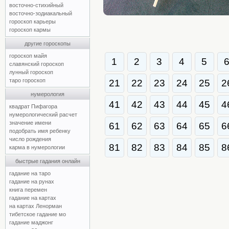
восточно-стихийный
восточно-зодиакальный
гороскоп карьеры
гороскоп кармы
другие гороскопы
гороскоп майя
1
2
3
4
5
славянский гороскоп
лунный гороскоп
таро гороскоп
21
22
23
24
25
2
нумерология
41
42
43
44
45
4
квадрат Пифагора
нумерологический расчет
значение имени
61
62
63
64
65
6
подобрать имя ребенку
число рождения
81
82
83
84
85
8
карма в нумерологии
быстрые гадания онлайн
гадание на таро
гадание на рунах
книга перемен
гадание на картах
на картах Ленорман
тибетское гадание мо
гадание маджонг