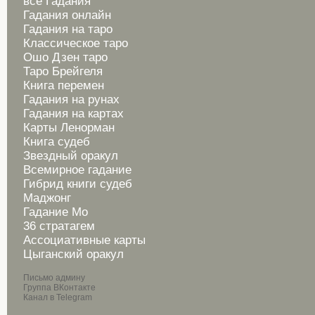
все Гадания
Гадания онлайн
Гадания на таро
Классическое таро
Ошо Дзен таро
Таро Брейгеля
Книга перемен
Гадания на рунах
Гадания на картах
Карты Ленорман
Книга судеб
Звездный оракул
Всемирное гадание
Гибрид книги судеб
Маджонг
Гадание Мо
36 стратагем
Ассоциативные карты
Цыганский оракул
Письмо админу
Группа ВКонтакте
Канал в Telegram