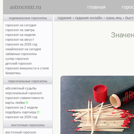
astrocentr.ru
главная
горо
›
›
›
гадания
гадания онлайн
гуань инь
быст
зодиакальные гороскопы
гороскоп на сегодня
гороскоп на завтра
Значен
гороскоп на неделю
гороскоп на август
гороскоп на 2026 год
смайлоскоп на сегодня
забавные гороскопы
супер гороскоп
детский гороскоп
гороскоп внешности и стиля
биоритмы
персональные гороскопы
абсолютный судьбы
персональный гороскоп
гороскоп совместимости
карты любви
!!
гороскоп на 2 недели
подобрать партнера
!!
гороскоп на 2026 год
восточные гороскопы
восточный гороскоп