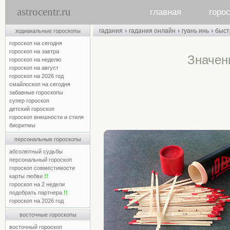
astrocentr.ru
главная
горо
›
›
›
гадания
гадания онлайн
гуань инь
быст
зодиакальные гороскопы
гороскоп на сегодня
гороскоп на завтра
Значен
гороскоп на неделю
гороскоп на август
гороскоп на 2026 год
смайлоскоп на сегодня
забавные гороскопы
супер гороскоп
детский гороскоп
гороскоп внешности и стиля
биоритмы
персональные гороскопы
абсолютный судьбы
персональный гороскоп
гороскоп совместимости
карты любви
!!
гороскоп на 2 недели
подобрать партнера
!!
гороскоп на 2026 год
восточные гороскопы
восточный гороскоп