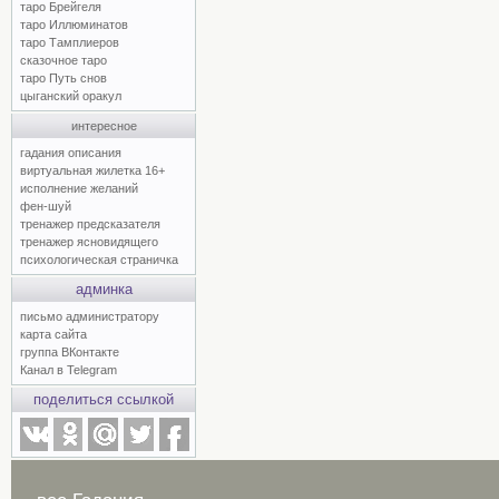
таро Брейгеля
таро Иллюминатов
таро Тамплиеров
сказочное таро
таро Путь снов
цыганский оракул
интересное
гадания описания
виртуальная жилетка 16+
исполнение желаний
фен-шуй
тренажер предсказателя
тренажер ясновидящего
психологическая страничка
админка
письмо администратору
карта сайта
группа ВКонтакте
Канал в Telegram
поделиться ссылкой