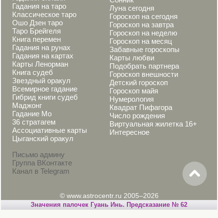
Гадания на таро
Луна сегодня
Классическое таро
Гороскоп на сегодня
Ошо Дзен таро
Гороскоп на завтра
Таро Брейгеля
Гороскоп на неделю
Книга перемен
Гороскоп на месяц
Гадания на рунах
Забавные гороскопы
Гадания на картах
Карты любви
Карты Ленорман
Подобрать партнера
Книга судеб
Гороскоп внешности
Звездный оракул
Детский гороскоп
Всемирное гадание
Гороскоп майя
Гибрид книги судеб
Нумерология
Маджонг
Квадрат Пифагора
Гадание Мо
Число рождения
36 стратагем
Виртуальная жилетка 16+
Ассоциативные карты
Интересное
Цыганский оракул
Письмо админу
Группа ВКонтакте
Канал в Telegram
© www.astrocentr.ru 2005–2026
Значения палочек Гуань Инь. Предсказание № 62