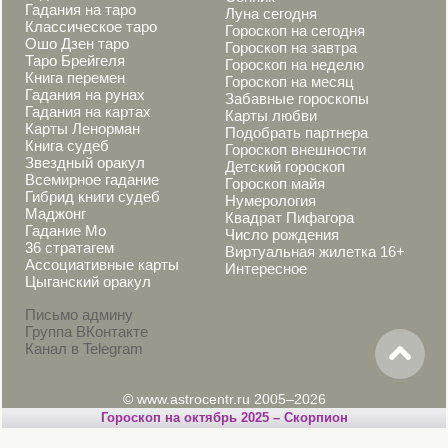
Гадания на таро
Луна сегодня
Классическое таро
Гороскоп на сегодня
Ошо Дзен таро
Гороскоп на завтра
Таро Брейгеля
Гороскоп на неделю
Книга перемен
Гороскоп на месяц
Гадания на рунах
Забавные гороскопы
Гадания на картах
Карты любви
Карты Ленорман
Подобрать партнера
Книга судеб
Гороскоп внешности
Звездный оракул
Детский гороскоп
Всемирное гадание
Гороскоп майя
Гибрид книги судеб
Нумерология
Маджонг
Квадрат Пифагора
Гадание Мо
Число рождения
36 стратагем
Виртуальная жилетка 16+
Ассоциативные карты
Интересное
Цыганский оракул
Письмо админу
Группа ВКонтакте
Канал в Telegram
© www.astrocentr.ru 2005–2026
Гороскоп на октябрь 2025 – Скорпион