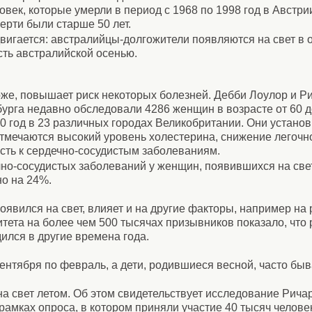
век, которые умерли в период с 1968 по 1998 год в Австри
ерти были старше 50 лет.
вигается: австралийцы-долгожители появляются на свет в 
есть австралийской осенью.
же, повышает риск некоторых болезней. Дебби Лоулор и Р
урга недавно обследовали 4286 женщин в возрасте от 60 до
0 год в 23 различных городах Великобритании. Они установ
тмечаются высокий уровень холестерина, снижение легочно
ть к сердечно-сосудистым заболеваниям.
чно-сосудистых заболеваний у женщин, появившихся на све
о на 24%.
оявился на свет, влияет и на другие факторы, например на р
тета на более чем 500 тысячах призывников показало, чт
ился в другие времена года.
нтября по февраль, а дети, родившиеся весной, часто быв
а свет летом. Об этом свидетельствует исследование Рича
амках опроса, в котором приняли участие 40 тысяч челове