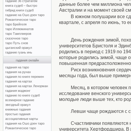
гадание 36 стратагем
данные более чем миллиона чело
книга судеб – быстро
Австралии и на момент своей см
гибрид книги судеб
гадание на Ошо дзен таро
В южном полушарии все сд
Романтическое таро
квартале, с апреля по июнь, то 
таро Брейгеля
таро Иллюминатов
таро Тамплиеров
сказочное таро
День рождения зимой, похо
таро Путь снов
университетов Бристоля и Эдинб
цыганский оракул
родились в период с 1919 по 194
гадание гуань инь
которые родились зимой, чаще о
гадания онлайн
повышенная предрасположеннос
гадания на таро
Риск возникновения серде
гадания на рунах
месяцы года, был выше примерн
гадания по книге перемен
гадания на картах
гадания на картах Ленорман
Месяц, в котором человек п
гадания маджонг
исследование венского универси
гадание по книге судеб
молодые люди выше тех, кто род
всемирное гадание
звездный оракул
книжные гадания
Левши чаще рождаются с се
простые гадания
ассоциативные карты
Счастливчики появляются н
гадания на Ошо дзен таро
Романтическое таро
университета Хертфордшира. В р