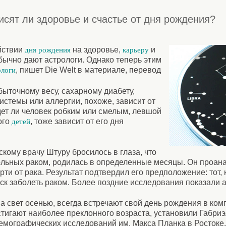
исят ли здоровье и счастье от дня рождения?
ействии
на здоровье,
и
дня рождения
карьеру
бычно дают астрологи. Однако теперь этим
, пишет Die Welt в материале, перевод
ологи
ыточному весу, сахарному диабету,
истемы или аллергии, похоже, зависит от
дет ли человек робким или смелым, левшой
ого
, тоже зависит от его дня
детей
скому врачу Штуру бросилось в глаза, что
больных раком, родилась в определенные месяцы. Он проан
ти от рака. Результат подтвердил его предположение: тот, 
иск заболеть раком. Более поздние исследования показали 
а свет осенью, всегда встречают свой день рождения в ко
стигают наиболее преклонного возраста, установили Габр
демографических исследований им. Макса Планка в Ростоке