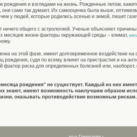
 рождения и взглядами на жизнь. Рожденные летом, кажетс
е, они сами так думают. Их самооценка была выше, оптимизм
чем у людей, которые родились осенью и зимой, пишет газе
т ничего общего с астрологией. Ученые объясняют причин
х месяцев жизни факторы окружающей среды – климат,
пит
ному.
енка на этой фазе, имеют долговременное воздействие на 
 рождения, судя по всему, влияет на пристрастия и на ант
й фактор риска для определенных болезней или, наоборот,
месяца рождения" не существует. Каждый из них имее
них знают, имеют возможность наилучшим образом ис
жизни, оказывать противодействие возможным рискам.
все Гороскопы