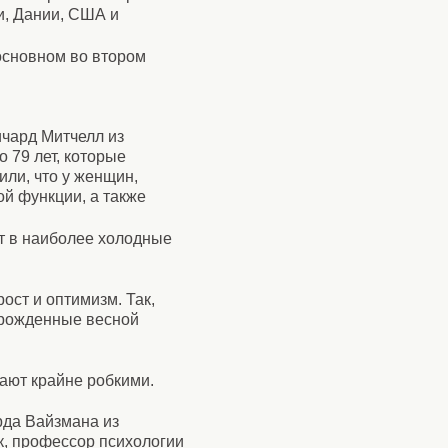
и, Дании, США и
основном во втором
ичард Митчелл из
 79 лет, которые
или, что у женщин,
й функции, а также
т в наиболее холодные
ост и оптимизм. Так,
о рожденные весной
ают крайне робкими.
рда Вайзмана из
к, профессор психологии