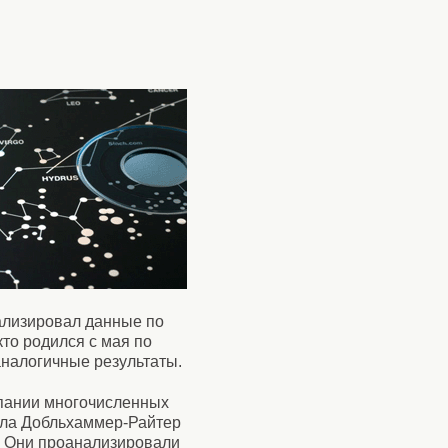
ализировал данные по
кто родился с мая по
аналогичные результаты.
мпании многочисленных
иэла Добльхаммер-Райтер
. Они проанализировали