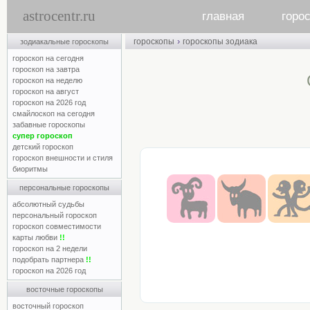
astrocentr.ru
главная
горо
›
гороскопы
гороскопы зодиака
зодиакальные гороскопы
гороскоп на сегодня
гороскоп на завтра
гороскоп на неделю
гороскоп на август
гороскоп на 2026 год
смайлоскоп на сегодня
забавные гороскопы
супер гороскоп
детский гороскоп
гороскоп внешности и стиля
биоритмы
персональные гороскопы
абсолютный судьбы
персональный гороскоп
гороскоп совместимости
карты любви
!!
гороскоп на 2 недели
подобрать партнера
!!
гороскоп на 2026 год
восточные гороскопы
восточный гороскоп