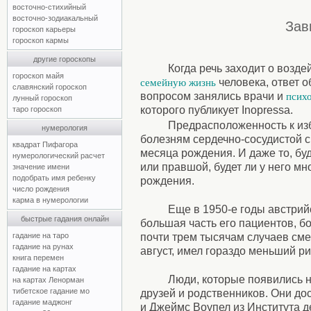
восточно-стихийный
восточно-зодиакальный
Зав
гороскоп карьеры
гороскоп кармы
другие гороскопы
Когда речь заходит о возд
гороскоп майя
человека, ответ о
семейную жизнь
славянский гороскоп
вопросом занялись врачи и
псих
лунный гороскоп
которого публикует Inopressa.
таро гороскоп
Предрасположенность к изб
нумерология
болезням сердечно-сосудистой с
квадрат Пифагора
месяца рождения. И даже то, бу
нумерологический расчет
или правшой, будет ли у него мн
значение имени
подобрать имя ребенку
рождения.
число рождения
карма в нумерологии
Еще в 1950-е годы австрий
быстрые гадания онлайн
большая часть его пациентов, 
почти трем тысячам случаев смер
гадание на таро
гадание на рунах
август, имел гораздо меньший р
книга перемен
гадание на картах
Люди, которые появились н
на картах Ленорман
тибетское гадание мо
друзей и родственников. Они до
гадание маджонг
и Джеймс Воупел из Института 