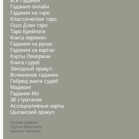
все Гадания
Гадания онлайн
Гадания на таро
Классическое таро
Ошо Дзен таро
Таро Брейгеля
Книга перемен
Гадания на рунах
Гадания на картах
Карты Ленорман
Книга судеб
Звездный оракул
Всемирное гадание
Гибрид книги судеб
Маджонг
Гадание Мо
36 стратагем
Ассоциативные карты
Цыганский оракул
Письмо админу
Группа ВКонтакте
Канал в Telegram