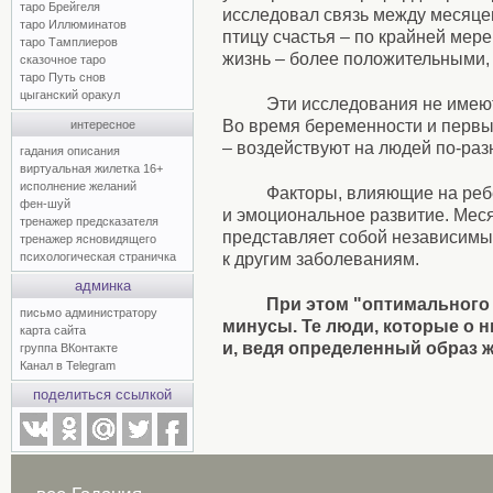
таро Брейгеля
исследовал связь между месяцем
таро Иллюминатов
птицу счастья – по крайней мер
таро Тамплиеров
жизнь – более положительными, 
сказочное таро
таро Путь снов
цыганский оракул
Эти исследования не имею
Во время беременности и первы
интересное
– воздействуют на людей по-раз
гадания описания
виртуальная жилетка 16+
исполнение желаний
Факторы, влияющие на реб
фен-шуй
и эмоциональное развитие. Месяц
тренажер предсказателя
представляет собой независимы
тренажер ясновидящего
к другим заболеваниям.
психологическая страничка
админка
При этом "оптимального 
письмо администратору
минусы. Те люди, которые о 
карта сайта
и, ведя определенный образ 
группа ВКонтакте
Канал в Telegram
поделиться ссылкой