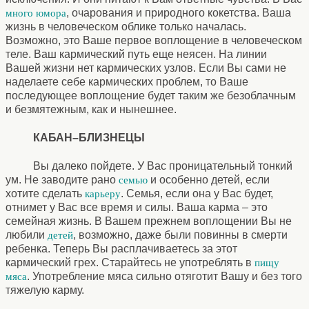
, очарования и природного кокетства. Ваша
много юмора
жизнь в человеческом облике только началась.
Возможно, это Ваше первое воплощение в человеческом
теле. Ваш кармический путь еще неясен. На линии
Вашей жизни нет кармических узлов. Если Вы сами не
наделаете себе кармических проблем, то Ваше
последующее воплощение будет таким же безоблачным
и безмятежным, как и нынешнее.
КАБАН–БЛИЗНЕЦЫ
Вы далеко пойдете. У Вас проницательный тонкий
ум. Не заводите рано
и особенно детей, если
семью
хотите сделать
. Семья, если она у Вас будет,
карьеру
отнимет у Вас все время и силы. Ваша карма – это
семейная жизнь. В Вашем прежнем воплощении Вы не
любили
, возможно, даже были повинны в смерти
детей
ребенка. Теперь Вы расплачиваетесь за этот
кармический грех. Старайтесь не употреблять в
пищу
. Употребление мяса сильно отяготит Вашу и без того
мяса
тяжелую карму.