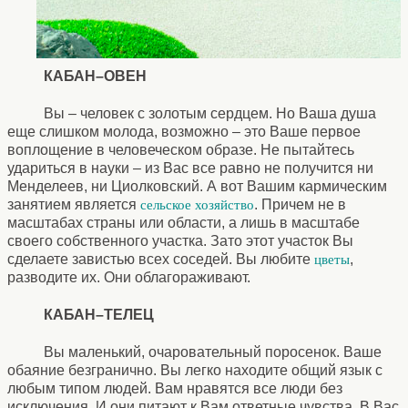
КАБАН–ОВЕН
Вы – человек с золотым сердцем. Но Ваша душа
еще слишком молода, возможно – это Ваше первое
воплощение в человеческом образе. Не пытайтесь
удариться в науки – из Вас все равно не получится ни
Менделеев, ни Циолковский. А вот Вашим кармическим
занятием является
. Причем не в
сельское хозяйство
масштабах страны или области, а лишь в масштабе
своего собственного участка. Зато этот участок Вы
сделаете завистью всех соседей. Вы любите
,
цветы
разводите их. Они облагораживают.
КАБАН–ТЕЛЕЦ
Вы маленький, очаровательный поросенок. Ваше
обаяние безгранично. Вы легко находите общий язык с
любым типом людей. Вам нравятся все люди без
исключения. И они питают к Вам ответные чувства. В Вас