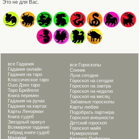
Это не для Вас.
все Гадания
все Гороскопы
Гадания онлайн
Сонник
Гадания на таро
Луна сегодня
Классическое таро
Гороскоп на сегодня
Ошо Дзен таро
Гороскоп на завтра
Таро Брейгеля
Гороскоп на неделю
Книга перемен
Гороскоп на месяц
Гадания на рунах
Забавные гороскопы
Гадания на картах
Карты любви
Карты Ленорман
Подобрать партнера
Книга судеб
Гороскоп внешности
Звездный оракул
Детский гороскоп
Всемирное гадание
Гороскоп майя
Гибрид книги судеб
Нумерология
Маджонг
Квадрат Пифагора