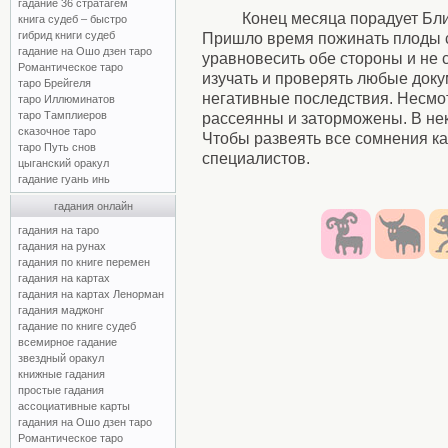
гадание 36 стратагем
Конец месяца порадует Бл
книга судеб – быстро
гибрид книги судеб
Пришло время пожинать плоды с
гадание на Ошо дзен таро
уравновесить обе стороны и не 
Романтическое таро
изучать и проверять любые доку
таро Брейгеля
негативные последствия. Несмо
таро Иллюминатов
таро Тамплиеров
рассеянны и заторможены. В нек
сказочное таро
Чтобы развеять все сомнения кас
таро Путь снов
специалистов.
цыганский оракул
гадание гуань инь
гадания онлайн
гадания на таро
гадания на рунах
гадания по книге перемен
гадания на картах
гадания на картах Ленорман
гадания маджонг
гадание по книге судеб
всемирное гадание
звездный оракул
книжные гадания
простые гадания
ассоциативные карты
гадания на Ошо дзен таро
Романтическое таро