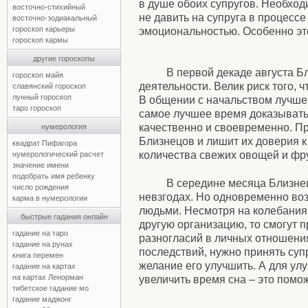
в душе обоих супругов. Необход
восточно-стихийный
не давить на супруга в процес
восточно-зодиакальный
гороскоп карьеры
эмоциональностью. Особенно это
гороскоп кармы
другие гороскопы
В первой декаде августа Б
гороскоп майя
деятельности. Велик риск того, 
славянский гороскоп
лунный гороскоп
В общении с начальством лучше 
таро гороскоп
самое лучшее время доказывать
качественно и своевременно. П
нумерология
Близнецов и лишит их доверия к
квадрат Пифагора
количества свежих овощей и фру
нумерологический расчет
значение имени
подобрать имя ребенку
В середине месяца Близне
число рождения
невзгодах. Но одновременно воз
карма в нумерологии
людьми. Несмотря на колебания,
быстрые гадания онлайн
другую организацию, то смогут 
гадание на таро
разногласий в личных отношения
гадание на рунах
последствий, нужно принять супр
книга перемен
желание его улучшить. А для ул
гадание на картах
на картах Ленорман
увеличить время сна – это помож
тибетское гадание мо
гадание маджонг