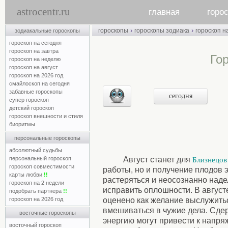
astrocentr.ru
главная
горо
›
›
гороскопы
гороскопы зодиака
гороскоп н
зодиакальные гороскопы
гороскоп на сегодня
гороскоп на завтра
Гор
гороскоп на неделю
гороскоп на август
гороскоп на 2026 год
смайлоскоп на сегодня
забавные гороскопы
сегодня
супер гороскоп
детский гороскоп
гороскоп внешности и стиля
биоритмы
персональные гороскопы
абсолютный судьбы
персональный гороскоп
Август станет для
Близнецов
гороскоп совместимости
работы, но и получение плодов 
карты любви
!!
растеряться и неосознанно наде
гороскоп на 2 недели
исправить оплошности. В авгус
подобрать партнера
!!
гороскоп на 2026 год
оценено как желание выслужитьс
вмешиваться в чужие дела. Сде
восточные гороскопы
энергию могут привести к напря
восточный гороскоп