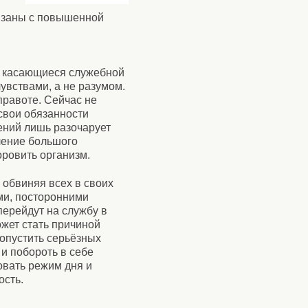
и
вязаны с повышенной
я, касающиеся служебной
чувствами, а не разумом.
правоте. Сейчас не
свои обязанности
ений лишь разочарует
ление большого
оровить организм.
обвиняя всех в своих
ми, посторонними
перейдут на службу в
жет стать причиной
допустить серьёзных
 и побороть в себе
овать режим дня и
ость.