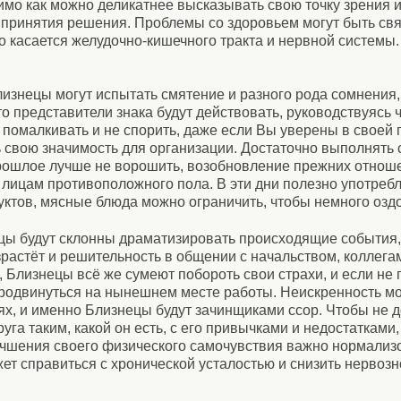
имо как можно деликатнее высказывать свою точку зрения 
се принятия решения. Проблемы со здоровьем могут быть с
 касается желудочно-кишечного тракта и нервной системы.
лизнецы могут испытать смятение и разного рода сомнени
что представители знака будут действовать, руководствуясь 
помалкивать и не спорить, даже если Вы уверены в своей 
 свою значимость для организации. Достаточно выполнять 
рошлое лучше не ворошить, возобновление прежних отнош
 лицам противоположного пола. В эти дни полезно употреб
ктов, мясные блюда можно ограничить, чтобы немного озд
цы будут склонны драматизировать происходящие события, 
растёт и решительность в общении с начальством, коллега
 Близнецы всё же сумеют побороть свои страхи, и если не 
продвинуться на нынешнем месте работы. Неискренность мо
х, и именно Близнецы будут зачинщиками ссор. Чтобы не 
уга таким, какой он есть, с его привычками и недостатками,
учшения своего физического самочувствия важно нормализ
ет справиться с хронической усталостью и снизить нервозн