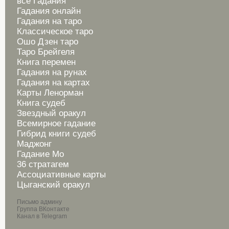
все Гадания
Гадания онлайн
Гадания на таро
Классическое таро
Ошо Дзен таро
Таро Брейгеля
Книга перемен
Гадания на рунах
Гадания на картах
Карты Ленорман
Книга судеб
Звездный оракул
Всемирное гадание
Гибрид книги судеб
Маджонг
Гадание Мо
36 стратагем
Ассоциативные карты
Цыганский оракул
Письмо админу
Группа ВКонтакте
Канал в Telegram