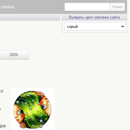
сонник
Выбрать цвет обложки сайта
2026
го
ь
док