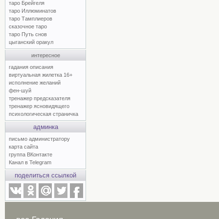
таро Брейгеля
таро Иллюминатов
таро Тамплиеров
сказочное таро
таро Путь снов
цыганский оракул
интересное
гадания описания
виртуальная жилетка 16+
исполнение желаний
фен-шуй
тренажер предсказателя
тренажер ясновидящего
психологическая страничка
админка
письмо администратору
карта сайта
группа ВКонтакте
Канал в Telegram
поделиться ссылкой