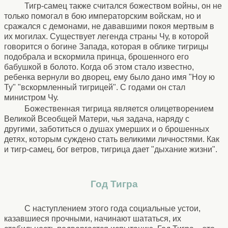
Тигр-самец также считался божеством войны, он не
только помогал в бою императорским войскам, но и
сражался с демонами, не дававшими покоя мертвым в
их могилах. Существует легенда страны Чу, в которой
говорится о богине Запада, которая в облике тигрицы
подобрала и вскормила принца, брошенного его
бабушкой в болото. Когда об этом стало известно,
ребенка вернули во дворец, ему было дано имя "Ноу ю
Ту" "вскормленный тигрицей". С годами он стал
министром Чу.
Божественная тигрица является олицетворением
Великой Всеобщей Матери, чья задача, наряду с
другими, заботиться о душах умерших и о брошенных
детях, которым суждено стать великими личностями. Как
и тигр-самец, бог ветров, тигрица дает "дыхание жизни".
Год Тигра
С наступлением этого года социальные устои,
казавшиеся прочными, начинают шататься, их