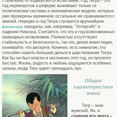
стабильность подвергается испытанию. Год Тигра – это
год переворотов и реформ; выживают только те
политические системы и экономические модели, которые
уже проверены временем; остальные же сравниваются с
землей. Нередко в год Тигра случаются крупнейшие
скандалы, как, например, "Уотергейт" и
финансовые
падение Никсона. Считается, что это и год всевозможных
природных катаклизмов. Полностью отсутствуют
стабильность и безопасность, так что, делая инвестиции,
понимайте, что рискуете. Конечно, есть немногие, кто
способен нажить большие деньги в царствование Тигра.
Как бы ни был опасен и неспокоен этот год, он пролетит
быстро. Жизнь, радость и любовь ощущаются особенно
сильно, когда Тигр царит тринадцать лун.
Общая
характеристика
знака
Тигр – знак
мужской, Ян, и
главная его черта –