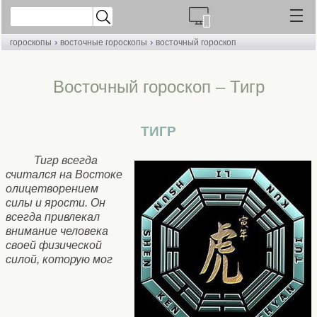
›
›
гороскопы
восточные гороскопы
восточный гороскоп
Восточный гороскоп – Тигр
ТИГР
Тигр всегда
считался на Востоке
олицетворением
силы и ярости. Он
всегда привлекал
внимание человека
своей физической
силой, которую мог