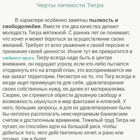
Черты личности Тигра
В характере особенно заметны
пылкость и
свободолюбие
. Вместе эти два качества делают
молодость Тигра мятежной. С ранних лет он понимает,
что хочет и может бороться за осуществление своих
желаний. Требует от всех уважения к своей персоне и
признания своей ценности. Иначе тут же превратится в
. Тигру всегда надо быть в центре
злейшего врага
внимания, он ощущает угрозу, если кто-либо пытается
отодвинуть его на второй план, это воспринимается им
как захват территории. Несмотря на то, что Тигр всегда и
везде ищет преимуществ для себя, удовлетворения
своих собственных нужд, он далек от материализма.
Скорее, он стремится обрести духовную свободу и
возможность окунуться в мир фантазии и иллюзий. У
него, большие запросы, и для их удовлетворения было
бы неплохо располагать неисчерпаемым банковским
счетом и достаточным временем. Тяжелый труд Тигра не
пугает, он способен идти на большой риск, чтобы
добиться того, чего действительно хочет, и рано или
поздно, так и будет.