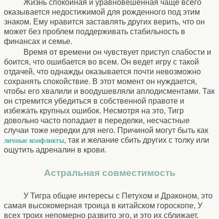
Жизнь спокойная и уравновешенная чаще всего
оказывается недостижимой для рожденного под этим
знаком. Ему нравится заставлять других верить, что он
может без проблем поддерживать стабильность в
финансах и семье.
Время от времени он чувствует приступ слабости и
боится, что ошибается во всем. Он ведет игру с такой
отдачей, что однажды оказывается почти невозможно
сохранять спокойствие. В этот момент он нуждается,
чтобы его хвалили и воодушевляли аплодисментами. Так
он стремится убедиться в собственной правоте и
избежать крупных ошибок. Несмотря на это, Тигр
довольно часто попадает в переделки, несчастные
случаи тоже нередки для него. Причиной могут быть как
, так и желание сбить других с толку или
личные конфликты
ощутить адреналин в крови.
Астральная совместимость
У Тигра общие интересы с Петухом и Драконом, это
самая высокомерная троица в китайском гороскопе, У
всех троих непомерно развито эго, и это их сближает.