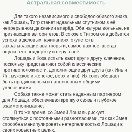
Астральная совместимость
Для такого независимого и свободолюбивого знака,
как Лошадь, Тигр станет идеальным спутником в её
непрерывном движении вперёд. Оба натуры вольные, не
признающие авторитетов. В союзе с Тигром она добьется
успеха в деловых начинаниях, окунется в
захватывающие авантюры и, самое важное, всегда
ощутит его поддержку и веру в неё.
Лошадь и Коза испытывают друг к другу влечение,
поскольку представляют собой классические
противоположности, дополняющие друг друга (как Инь и
Ян, мужское и женское, верх и низ). Их союз обещает
быть продуктивным и наполненным общими
увлечениями.
Собака также может стать надежным партнером
для Лошади, обеспечивая крепкую связь и глубокое
взаимопонимание.
В то же время, со Змеей Лошадь рискует
столкнуться с постоянными разногласиями, так как Змея
способна манипулировать нетерпеливостью Лошади в
своих корыстных целях.