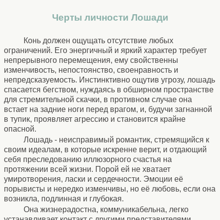
Черты личности Лошади
Конь должен ощущать отсутствие любых
ограничений. Его энергичный и яркий характер требует
непрерывного перемещения, ему свойственны
изменчивость, непостоянство, своенравность и
непредсказуемость. Инстинктивно ощутив угрозу, лошадь
спасается бегством, нуждаясь в обширном пространстве
для стремительной скачки, в противном случае она
встает на задние ноги перед врагом, и, будучи загнанной
в тупик, проявляет агрессию и становится крайне
опасной.
Лошадь - неисправимый романтик, стремящийся к
своим идеалам, в которые искренне верит, и отдающий
себя преследованию иллюзорного счастья на
протяжении всей жизни. Порой ей не хватает
умиротворения, ласки и сердечности. Эмоции её
порывисты и нередко изменчивы, но её любовь, если она
возникла, подлинная и глубокая.
Она жизнерадостна, коммуникабельна, легко
устанавливает контакт с другими представителями