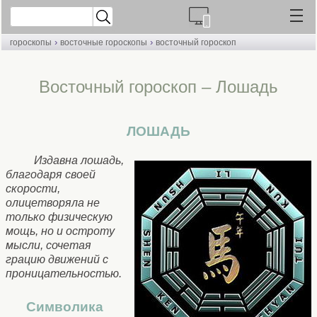
›
›
гороскопы
восточные гороскопы
восточный гороскоп
Восточный гороскоп – Лошадь
ЛОШАДЬ
Издавна лошадь,
благодаря своей
скорости,
олицетворяла не
только физическую
мощь, но и остроту
мысли, сочетая
грацию движений с
проницательностью.
Символика