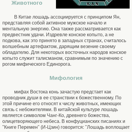
Животного
В Китае лошадь ассоциируется с принципом Ян,
представляя собой активное мужское начало и
ментальную энергию. Она также рассматривается как
предвестник удачи. Издревле конское копыто, а не
подкова, как это принято в западных странах, считалось
волшебным артефактом, дарящим везение своему
обладателю. Для некоторых восточных народов конское
копыто служит талисманом, сравнимым по значению с
рогом мифического Единорога.
Мифология
мифах Востока конь зачастую предстает как
проводник души в ее странствии к божественному. По
этой причине его относят к числу животных, имеющих
связь с небожителями. В китайской культуре лошадь
является символом Чанг-Ко, древнего божества,
олицетворяющего небеса. В конфуцианских писаниях и
"Книге Перемен" (И-Цзин) говорится: "Лошадь воплощает