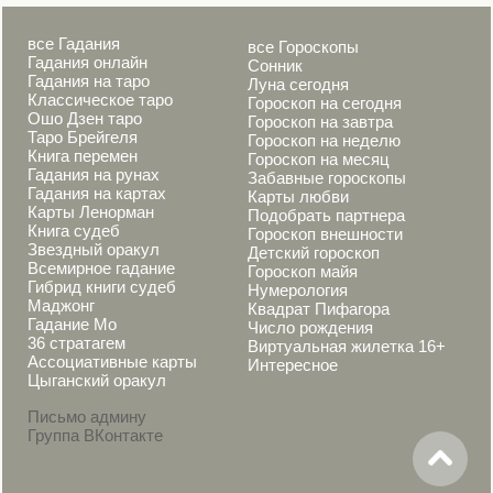
все Гадания
все Гороскопы
Гадания онлайн
Сонник
Гадания на таро
Луна сегодня
Классическое таро
Гороскоп на сегодня
Ошо Дзен таро
Гороскоп на завтра
Таро Брейгеля
Гороскоп на неделю
Книга перемен
Гороскоп на месяц
Гадания на рунах
Забавные гороскопы
Гадания на картах
Карты любви
Карты Ленорман
Подобрать партнера
Книга судеб
Гороскоп внешности
Звездный оракул
Детский гороскоп
Всемирное гадание
Гороскоп майя
Гибрид книги судеб
Нумерология
Маджонг
Квадрат Пифагора
Гадание Мо
Число рождения
36 стратагем
Виртуальная жилетка 16+
Ассоциативные карты
Интересное
Цыганский оракул
Письмо админу
Группа ВКонтакте