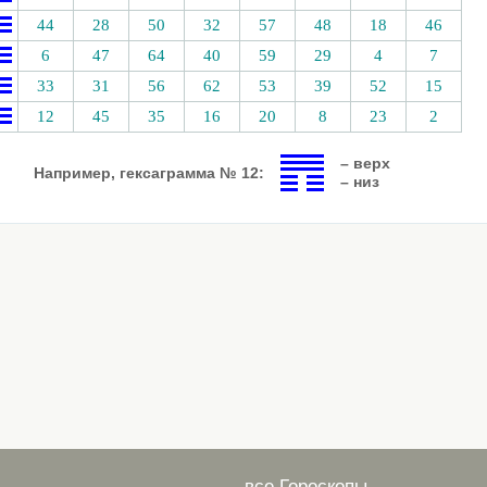
44
28
50
32
57
48
18
46
6
47
64
40
59
29
4
7
33
31
56
62
53
39
52
15
12
45
35
16
20
8
23
2
– верх
Например, гексаграмма № 12:
– низ
все Гороскопы