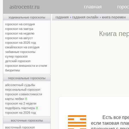
astrocentr.ru
главная
горо
›
›
гадания
гадания онлайн
книга перемен
зодиакальные гороскопы
гороскоп на сегодня
гороскоп на завтра
Книга пе
гороскоп на неделю
гороскоп на август
гороскоп на 2026 год
смайлоскоп на сегодня
забавные гороскопы
супер гороскоп
детский гороскоп
гороскоп внешности и стиля
биоритмы
персональные гороскопы
абсолютный судьбы
персональный гороскоп
гороскоп совместимости
карты любви
!!
гороскоп на 2 недели
подобрать партнера
!!
гороскоп на 2026 год
Есть все пр
восточные гороскопы
если таковая пла
восточный гороскоп
отношения с друз