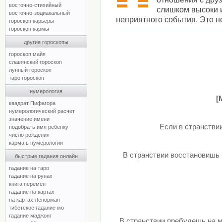
восточно-стихийный
слишком высоки и
восточно-зодиакальный
неприятного события. Это не
гороскоп карьеры
гороскоп кармы
другие гороскопы
гороскоп майя
славянский гороскоп
лунный гороскоп
таро гороскоп
нумерология
[
квадрат Пифагора
нумерологический расчет
значение имени
Если в странстви
подобрать имя ребенку
число рождения
карма в нумерологии
В странствии восстановишь 
быстрые гадания онлайн
гадание на таро
гадание на рунах
книга перемен
гадание на картах
на картах Ленорман
тибетское гадание мо
гадание маджонг