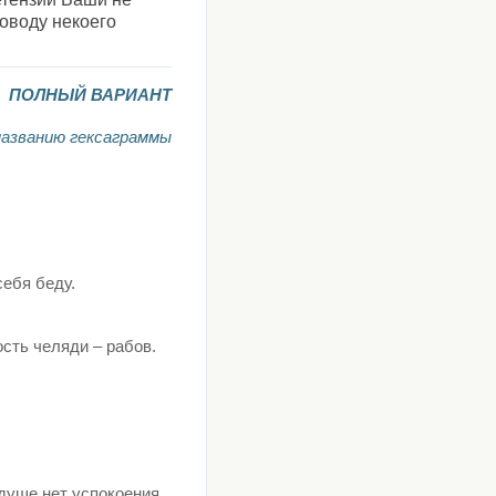
оводу некоего
ПОЛНЫЙ ВАРИАНТ
названию гексаграммы
себя беду.
сть челяди – рабов.
В странствии пребудешь на месте. Найдешь свои средства на странствие. Но в собственной душе нет успокоения.