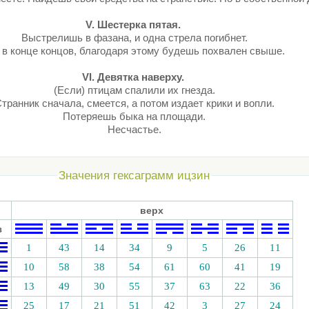
V. Шестерка пятая.
Выстрелишь в фазана, и одна стрела погибнет.
 в конце концов, благодаря этому будешь похвален свыше.
VI. Девятка наверху.
(Если) птицам спалили их гнезда.
транник сначала, смеется, а потом издает крики и вопли.
Потеряешь быка на площади.
Несчастье.
Значения гексаграмм ицзин
верх
з
1
43
14
34
9
5
26
11
10
58
38
54
61
60
41
19
13
49
30
55
37
63
22
36
25
17
21
51
42
3
27
24