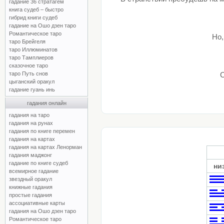
гадание 36 стратагем
книга судеб – быстро
гибрид книги судеб
гадание на Ошо дзен таро
Романтическое таро
Но,
таро Брейгеля
таро Иллюминатов
таро Тамплиеров
сказочное таро
таро Путь снов
С
цыганский оракул
гадание гуань инь
гадания онлайн
гадания на таро
гадания на рунах
гадания по книге перемен
гадания на картах
гадания на картах Ленорман
гадания маджонг
гадание по книге судеб
ни
всемирное гадание
звездный оракул
книжные гадания
простые гадания
ассоциативные карты
гадания на Ошо дзен таро
Романтическое таро