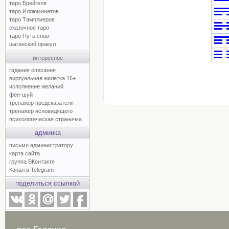
таро Брейгеля
таро Иллюминатов
таро Тамплиеров
сказочное таро
таро Путь снов
цыганский оракул
интересное
гадания описания
виртуальная жилетка 16+
исполнение желаний
фен-шуй
тренажер предсказателя
тренажер ясновидящего
психологическая страничка
админка
письмо администратору
карта сайта
группа ВКонтакте
Канал в Telegram
поделиться ссылкой