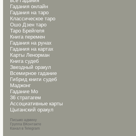
все Гадания
Гадания онлайн
Гадания на таро
Классическое таро
Ошо Дзен таро
Таро Брейгеля
Книга перемен
Гадания на рунах
Гадания на картах
Карты Ленорман
Книга судеб
Звездный оракул
Всемирное гадание
Гибрид книги судеб
Маджонг
Гадание Мо
36 стратагем
Ассоциативные карты
Цыганский оракул
Письмо админу
Группа ВКонтакте
Канал в Telegram