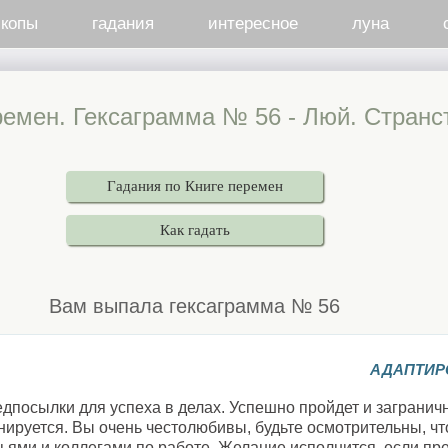
скопы
гадания
интересное
луна
ремен. Гексаграмма № 56 - Люй. Странс
Гадания по Книге перемен
Как гадать
Вам выпала гексаграмма № 56
АДАПТИР
едпосылки для успеха в делах. Успешно пройдет и загранич
нируется. Вы очень честолюбивы, будьте осмотрительны, чт
ьями и коллегами по работе. Желание исполнится, если пр