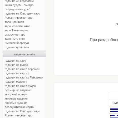
гадание 36 стратагем
книга судеб – быстро
гибрид книги судеб
гадание на Ошо дзен таро
Романтическое таро
таро Брейгеля
Р
таро Иллюминатов
таро Тамплиеров
сказочное таро
таро Путь снов
При раздроблен
цыганский оракул
гадание гуань инь
гадания онлайн
гадания на таро
гадания на рунах
гадания по книге перемен
гадания на картах
гадания на картах Ленорман
гадания маджонг
гадание по книге судеб
всемирное гадание
звездный оракул
книжные гадания
ни
простые гадания
ассоциативные карты
гадания на Ошо дзен таро
Романтическое таро