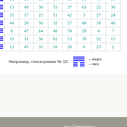
13
49
30
55
37
63
22
36
25
17
21
51
42
3
27
24
44
28
50
32
57
48
18
46
6
47
64
40
59
29
4
7
33
31
56
62
53
39
52
15
12
45
35
16
20
8
23
2
– верх
Например, гексаграмма № 12:
– низ
все Гороскопы