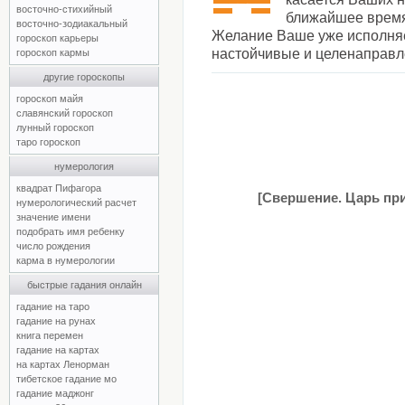
восточно-стихийный
ближайшее время
восточно-зодиакальный
Желание Ваше уже исполняет
гороскоп карьеры
настойчивые и целенаправл
гороскоп кармы
другие гороскопы
гороскоп майя
славянский гороскоп
лунный гороскоп
таро гороскоп
нумерология
квадрат Пифагора
[Свершение. Царь при
нумерологический расчет
значение имени
подобрать имя ребенку
число рождения
карма в нумерологии
быстрые гадания онлайн
гадание на таро
гадание на рунах
книга перемен
гадание на картах
на картах Ленорман
тибетское гадание мо
гадание маджонг