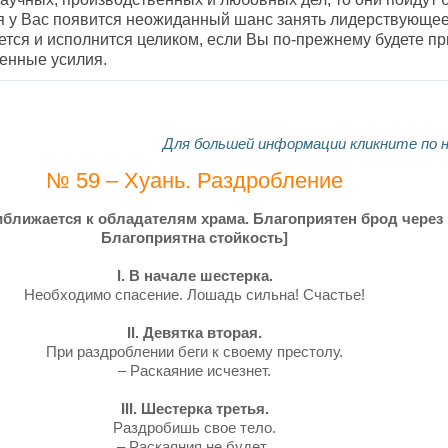
 у Вас появится неожиданный шанс занять лидерствующее
ся и исполнится целиком, если Вы по-прежнему будете при
енные усилия.
Для большей информации кликните по 
№ 59 – Хуань. Раздробление
ближается к обладателям храма. Благоприятен брод через 
Благоприятна стойкость]
I. В начале шестерка.
Необходимо спасение. Лошадь сильна! Счастье!
II. Девятка вторая.
При раздроблении беги к своему престолу.
– Раскаяние исчезнет.
III. Шестерка третья.
Раздробишь свое тело.
– Раскаяния не будет.