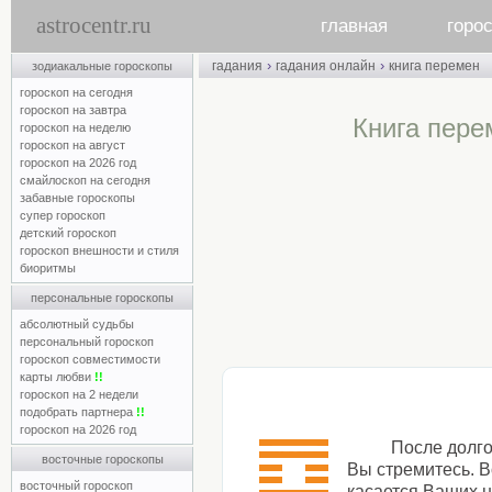
astrocentr.ru
главная
горо
›
›
гадания
гадания онлайн
книга перемен
зодиакальные гороскопы
гороскоп на сегодня
гороскоп на завтра
Книга пере
гороскоп на неделю
гороскоп на август
гороскоп на 2026 год
смайлоскоп на сегодня
забавные гороскопы
супер гороскоп
детский гороскоп
гороскоп внешности и стиля
биоритмы
персональные гороскопы
абсолютный судьбы
персональный гороскоп
гороскоп совместимости
карты любви
!!
гороскоп на 2 недели
подобрать партнера
!!
гороскоп на 2026 год
После долго
восточные гороскопы
Вы стремитесь. В
восточный гороскоп
касается Ваших н