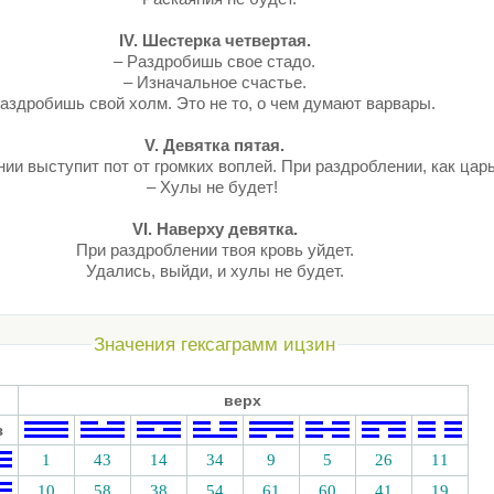
IV. Шестерка четвертая.
– Раздробишь свое стадо.
– Изначальное счастье.
аздробишь свой холм. Это не то, о чем думают варвары.
V. Девятка пятая.
ии выступит пот от громких воплей. При раздроблении, как царь
– Хулы не будет!
VI. Наверху девятка.
При раздроблении твоя кровь уйдет.
Удались, выйди, и хулы не будет.
Значения гексаграмм ицзин
верх
з
1
43
14
34
9
5
26
11
10
58
38
54
61
60
41
19