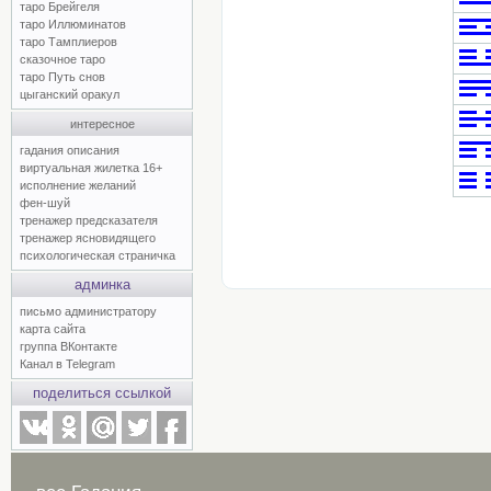
таро Брейгеля
таро Иллюминатов
таро Тамплиеров
сказочное таро
таро Путь снов
цыганский оракул
интересное
гадания описания
виртуальная жилетка 16+
исполнение желаний
фен-шуй
тренажер предсказателя
тренажер ясновидящего
психологическая страничка
админка
письмо администратору
карта сайта
группа ВКонтакте
Канал в Telegram
поделиться ссылкой