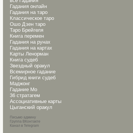
все Гадания
Гадания онлайн
Гадания на таро
Классическое таро
Ошо Дзен таро
Таро Брейгеля
Книга перемен
Гадания на рунах
Гадания на картах
Карты Ленорман
Книга судеб
Звездный оракул
Всемирное гадание
Гибрид книги судеб
Маджонг
Гадание Мо
36 стратагем
Ассоциативные карты
Цыганский оракул
Письмо админу
Группа ВКонтакте
Канал в Telegram