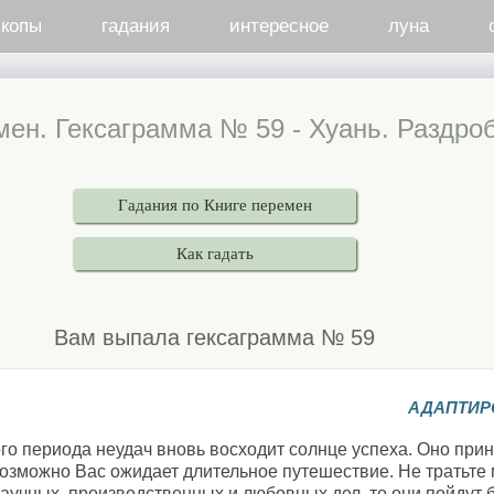
скопы
гадания
интересное
луна
мен. Гексаграмма № 59 - Хуань. Раздро
Гадания по Книге перемен
Как гадать
Вам выпала гексаграмма № 59
АДАПТИР
го периода неудач вновь восходит солнце успеха. Оно прин
озможно Вас ожидает длительное путешествие. Не тратьте м
аучных, производственных и любовных дел, то они пойдут б