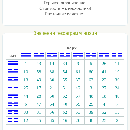
Горькое ограничение.
Стойкость – к несчастью!
Раскаяние исчезнет.
Значения гексаграмм ицзин
верх
низ
1
43
14
34
9
5
26
11
10
58
38
54
61
60
41
19
13
49
30
55
37
63
22
36
25
17
21
51
42
3
27
24
44
28
50
32
57
48
18
46
6
47
64
40
59
29
4
7
33
31
56
62
53
39
52
15
12
45
35
16
20
8
23
2