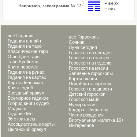
– верх
Например, гексаграмма № 12:
– низ
все Гадания
все Гороскопы
Гадания онлайн
Сонник
Гадания на таро
Луна сегодня
Классическое таро
Гороскоп на сегодня
Ошо Дзен таро
Гороскоп на завтра
Таро Брейгеля
Гороскоп на неделю
Книга перемен
Гороскоп на месяц
Гадания на рунах
Забавные гороскопы
Гадания на картах
Карты любви
Карты Ленорман
Подобрать партнера
Книга судеб
Гороскоп внешности
Звездный оракул
Детский гороскоп
Всемирное гадание
Гороскоп майя
Гибрид книги судеб
Нумерология
Маджонг
Квадрат Пифагора
Гадание Мо
Число рождения
36 стратагем
Виртуальная жилетка 16+
Ассоциативные карты
Интересное
Цыганский оракул