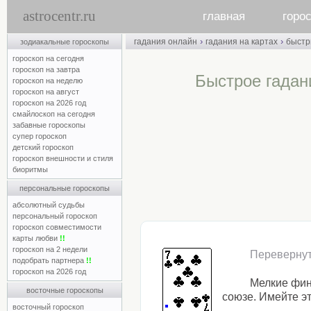
astrocentr.ru
главная
горо
›
›
гадания онлайн
гадания на картах
быст
зодиакальные гороскопы
гороскоп на сегодня
гороскоп на завтра
Быстрое гадан
гороскоп на неделю
гороскоп на август
гороскоп на 2026 год
смайлоскоп на сегодня
забавные гороскопы
супер гороскоп
детский гороскоп
гороскоп внешности и стиля
биоритмы
персональные гороскопы
абсолютный судьбы
персональный гороскоп
гороскоп совместимости
карты любви
!!
гороскоп на 2 недели
Переверну
подобрать партнера
!!
гороскоп на 2026 год
Мелкие фин
восточные гороскопы
союзе. Имейте эт
восточный гороскоп