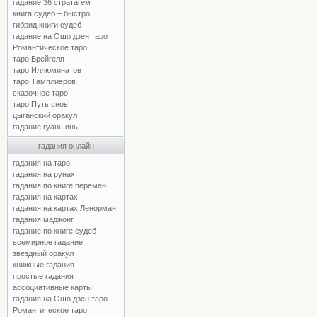
гадание 36 стратагем
книга судеб – быстро
гибрид книги судеб
гадание на Ошо дзен таро
Романтическое таро
таро Брейгеля
таро Иллюминатов
таро Тамплиеров
сказочное таро
таро Путь снов
цыганский оракул
гадание гуань инь
гадания онлайн
гадания на таро
гадания на рунах
гадания по книге перемен
гадания на картах
гадания на картах Ленорман
гадания маджонг
гадание по книге судеб
всемирное гадание
звездный оракул
книжные гадания
простые гадания
ассоциативные карты
гадания на Ошо дзен таро
Романтическое таро