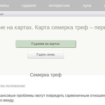
скопы
гадания
интересное
луна
рые
ие на картах. Карта семерка треф – пер
Гадания на картах
Гадать снова
Семерка треф
тое положение
ансовые проблемы могут повредить гармоничным отношен
о ввиду.