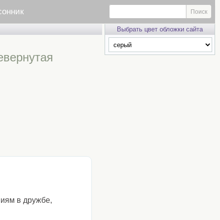
сонник
Выбрать цвет обложки сайта
евернутая
иям в дружбе,