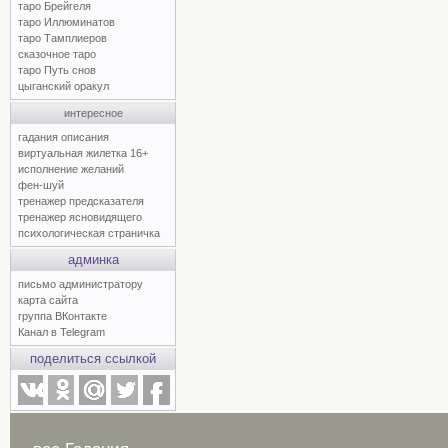
таро Брейгеля
таро Иллюминатов
таро Тамплиеров
сказочное таро
таро Путь снов
цыганский оракул
интересное
гадания описания
виртуальная жилетка 16+
исполнение желаний
фен-шуй
тренажер предсказателя
тренажер ясновидящего
психологическая страничка
админка
письмо администратору
карта сайта
группа ВКонтакте
Канал в Telegram
поделиться ссылкой