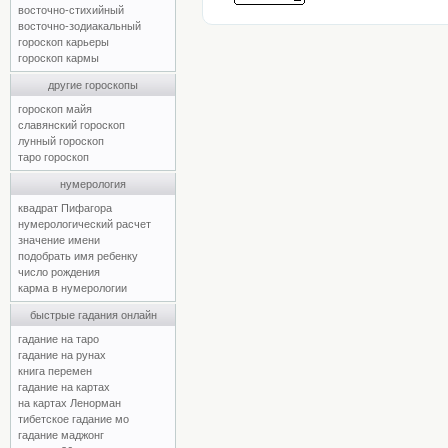
восточно-стихийный
восточно-зодиакальный
гороскоп карьеры
гороскоп кармы
другие гороскопы
гороскоп майя
славянский гороскоп
лунный гороскоп
таро гороскоп
нумерология
квадрат Пифагора
нумерологический расчет
значение имени
подобрать имя ребенку
число рождения
карма в нумерологии
быстрые гадания онлайн
гадание на таро
гадание на рунах
книга перемен
гадание на картах
на картах Ленорман
тибетское гадание мо
гадание маджонг