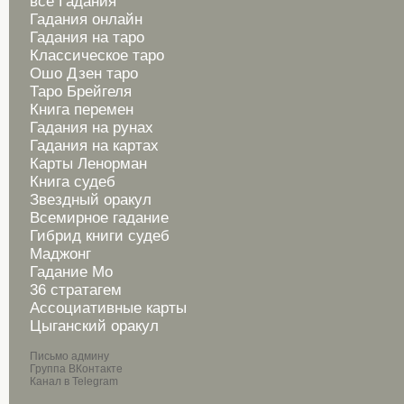
все Гадания
Гадания онлайн
Гадания на таро
Классическое таро
Ошо Дзен таро
Таро Брейгеля
Книга перемен
Гадания на рунах
Гадания на картах
Карты Ленорман
Книга судеб
Звездный оракул
Всемирное гадание
Гибрид книги судеб
Маджонг
Гадание Мо
36 стратагем
Ассоциативные карты
Цыганский оракул
Письмо админу
Группа ВКонтакте
Канал в Telegram