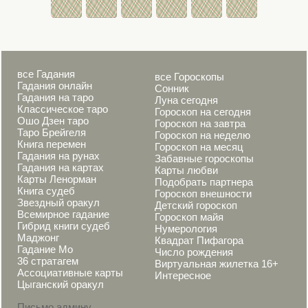
все Гадания
все Гороскопы
Гадания онлайн
Сонник
Гадания на таро
Луна сегодня
Классическое таро
Гороскоп на сегодня
Ошо Дзен таро
Гороскоп на завтра
Таро Брейгеля
Гороскоп на неделю
Книга перемен
Гороскоп на месяц
Гадания на рунах
Забавные гороскопы
Гадания на картах
Карты любви
Карты Ленорман
Подобрать партнера
Книга судеб
Гороскоп внешности
Звездный оракул
Детский гороскоп
Всемирное гадание
Гороскоп майя
Гибрид книги судеб
Нумерология
Маджонг
Квадрат Пифагора
Гадание Мо
Число рождения
36 стратагем
Виртуальная жилетка 16+
Ассоциативные карты
Интересное
Цыганский оракул
Письмо админу