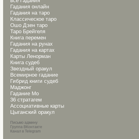
все Гадания
Гадания онлайн
Гадания на таро
Классическое таро
Ошо Дзен таро
Таро Брейгеля
Книга перемен
Гадания на рунах
Гадания на картах
Карты Ленорман
Книга судеб
Звездный оракул
Всемирное гадание
Гибрид книги судеб
Маджонг
Гадание Мо
36 стратагем
Ассоциативные карты
Цыганский оракул
Письмо админу
Группа ВКонтакте
Канал в Telegram