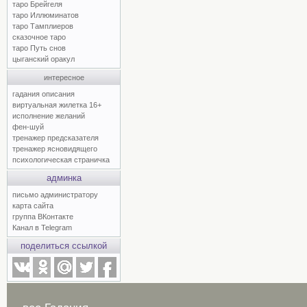
таро Брейгеля
таро Иллюминатов
таро Тамплиеров
сказочное таро
таро Путь снов
цыганский оракул
интересное
гадания описания
виртуальная жилетка 16+
исполнение желаний
фен-шуй
тренажер предсказателя
тренажер ясновидящего
психологическая страничка
админка
письмо администратору
карта сайта
группа ВКонтакте
Канал в Telegram
поделиться ссылкой