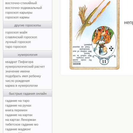
восточно-стихийный
восточно-зодиакальный
гороскоп карьеры
гороскоп кармы
неп
другие гороскопы
гороскоп майя
славянский гороскоп
лунный гороскоп
таро гороскоп
нумерология
квадрат Пифагора
нумерологический расчет
значение имени
подобрать имя ребенку
число рождения
карма в нумерологии
быстрые гадания онлайн
гадание на таро
гадание на рунах
книга перемен
гадание на картах
на картах Ленорман
тибетское гадание мо
гадание маджонг