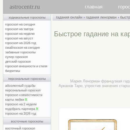
astrocentr.ru
главная
горо
›
›
гадания онлайн
гадания ленорман
быст
зодиакальные гороскопы
гороскоп на сегодня
гороскоп на завтра
Быстрое гадание на ка
гороскоп на неделю
гороскоп на август
гороскоп на 2026 год
смайлоскоп на сегодня
забавные гороскопы
супер гороскоп
детский гороскоп
гороскоп внешности и стиля
биоритмы
персональные гороскопы
Мария Ленорман французкая гада
Арканов Таро, упростив значения старш
абсолютный судьбы
персональный гороскоп
гороскоп совместимости
карты любви
!!
гороскоп на 2 недели
подобрать партнера
!!
гороскоп на 2026 год
восточные гороскопы
восточный гороскоп