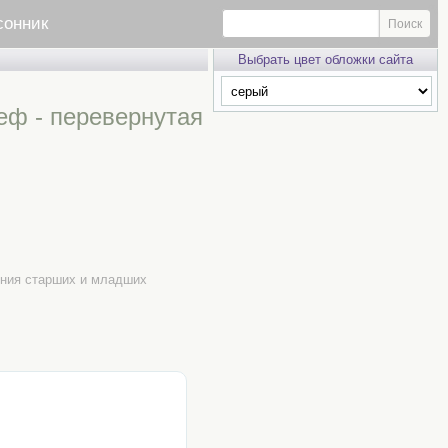
сонник
Выбрать цвет обложки сайта
еф - перевернутая
чения старших и младших