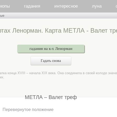
скопы
гадания
интересное
луна
рые
ртах Ленорман. Карта МЕТЛА - Валет тр
гадания на к-х Ленорман
Гадать снова
лка конца XVIII – начала XIX века. Она соединила в своей колоде зна
их.
МЕТЛА – Валет треф
Перевернутое положение