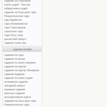
гадание 36 стратагем
книга судеб – быстро
гибрид книги судеб
гадание на Ошо дзен таро
Романтическое таро
таро Брейгеля
таро Иллюминатов
таро Тамплиеров
сказочное таро
таро Путь снов
цыганский оракул
гадание гуань инь
гадания онлайн
гадания на таро
гадания на рунах
гадания по книге перемен
гадания на картах
гадания на картах Ленорман
гадания маджонг
гадание по книге судеб
всемирное гадание
звездный оракул
книжные гадания
простые гадания
ассоциативные карты
гадания на Ошо дзен таро
Романтическое таро