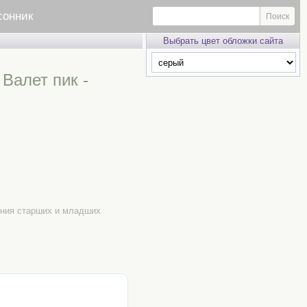
сонник
Выбрать цвет обложки сайта
Валет пик -
чения старших и младших