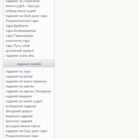
гадание 36 стратагем
книга судеб – быстро
гибрид книги судеб
гадание на Ошо дзен таро
Романтическое таро
таро Брейгеля
таро Иллюминатов
таро Тамплиеров
сказочное таро
таро Путь снов
цыганский оракул
гадание гуань инь
гадания онлайн
гадания на таро
гадания на рунах
гадания по книге перемен
гадания на картах
гадания на картах Ленорман
гадания маджонг
гадание по книге судеб
всемирное гадание
звездный оракул
книжные гадания
простые гадания
ассоциативные карты
гадания на Ошо дзен таро
Романтическое таро