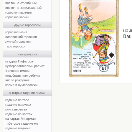
восточно-стихийный
восточно-зодиакальный
гороскоп карьеры
гороскоп кармы
другие гороскопы
наи
гороскоп майя
Ваш
славянский гороскоп
лунный гороскоп
таро гороскоп
нумерология
квадрат Пифагора
нумерологический расчет
значение имени
подобрать имя ребенку
число рождения
карма в нумерологии
быстрые гадания онлайн
гадание на таро
гадание на рунах
книга перемен
гадание на картах
на картах Ленорман
тибетское гадание мо
гадание маджонг