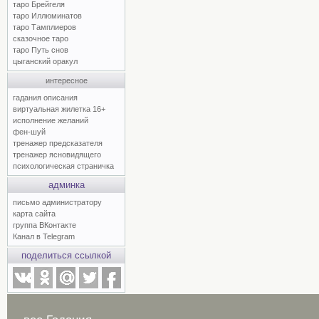
таро Брейгеля
таро Иллюминатов
таро Тамплиеров
сказочное таро
таро Путь снов
цыганский оракул
интересное
гадания описания
виртуальная жилетка 16+
исполнение желаний
фен-шуй
тренажер предсказателя
тренажер ясновидящего
психологическая страничка
админка
письмо администратору
карта сайта
группа ВКонтакте
Канал в Telegram
поделиться ссылкой