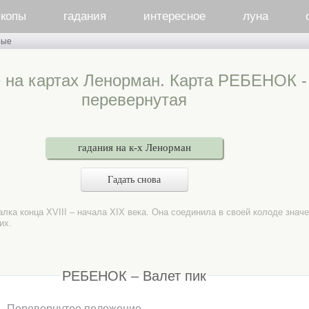
скопы
гадания
интересное
луна
рые
 на картах Ленорман. Карта РЕБЕНОК - 
перевернутая
гадания на к-х Ленорман
Гадать снова
лка конца XVIII – начала XIX века. Она соединила в своей колоде зна
их.
РЕБЕНОК – Валет пик
Перевернутое положение