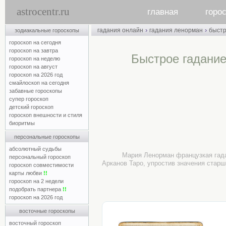
astrocentr.ru
главная
горо
›
›
гадания онлайн
гадания ленорман
быст
зодиакальные гороскопы
гороскоп на сегодня
гороскоп на завтра
Быстрое гадание
гороскоп на неделю
гороскоп на август
гороскоп на 2026 год
смайлоскоп на сегодня
забавные гороскопы
супер гороскоп
детский гороскоп
гороскоп внешности и стиля
биоритмы
персональные гороскопы
абсолютный судьбы
Мария Ленорман французкая гада
персональный гороскоп
Арканов Таро, упростив значения старш
гороскоп совместимости
карты любви
!!
гороскоп на 2 недели
подобрать партнера
!!
гороскоп на 2026 год
восточные гороскопы
восточный гороскоп