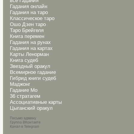
все Гадания
Гадания онлайн
Гадания на таро
Классическое таро
Ошо Дзен таро
Таро Брейгеля
Книга перемен
Гадания на рунах
Гадания на картах
Карты Ленорман
Книга судеб
Звездный оракул
Всемирное гадание
Гибрид книги судеб
Маджонг
Гадание Мо
36 стратагем
Ассоциативные карты
Цыганский оракул
Письмо админу
Группа ВКонтакте
Канал в Telegram