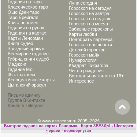
Гадания на таро
Луна сегодня
Классическое таро
Гороскоп на сегодня
Ошо Дзен таро
Гороскоп на завтра
Таро Брейгеля
Гороскоп на неделю
Книга перемен
Гороскоп на месяц
Гадания на рунах
Забавные гороскопы
Гадания на картах
Карты любви
Карты Ленорман
Подобрать партнера
Книга судеб
Гороскоп внешности
Звездный оракул
Детский гороскоп
Всемирное гадание
Гороскоп майя
Гибрид книги судеб
Нумерология
Маджонг
Квадрат Пифагора
Гадание Мо
Число рождения
36 стратагем
Виртуальная жилетка 16+
Ассоциативные карты
Интересное
Цыганский оракул
Письмо админу
Группа ВКонтакте
Канал в Telegram
© www.astrocentr.ru 2005–2026
Быстрое гадание на картах Ленорман. Карта ЗВЕЗДЫ - Шестерка
червей - перевернутая