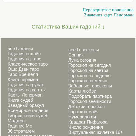
Перевернутое положение
Значения карт Ленорман
Статистика Ваших гаданий ↓
все Гадания
все Гороскопы
Гадания онлайн
Сонник
Гадания на таро
Луна сегодня
Классическое таро
Гороскоп на сегодня
Ошо Дзен таро
Гороскоп на завтра
Таро Брейгеля
Гороскоп на неделю
Книга перемен
Гороскоп на месяц
Гадания на рунах
Забавные гороскопы
Гадания на картах
Карты любви
Карты Ленорман
Подобрать партнера
Книга судеб
Гороскоп внешности
Звездный оракул
Детский гороскоп
Всемирное гадание
Гороскоп майя
Гибрид книги судеб
Нумерология
Маджонг
Квадрат Пифагора
Гадание Мо
Число рождения
36 стратагем
Виртуальная жилетка 16+