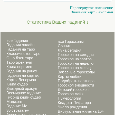
Перевернутое положение
Значения карт Ленорман
Статистика Ваших гаданий ↓
все Гадания
все Гороскопы
Гадания онлайн
Сонник
Гадания на таро
Луна сегодня
Классическое таро
Гороскоп на сегодня
Ошо Дзен таро
Гороскоп на завтра
Таро Брейгеля
Гороскоп на неделю
Книга перемен
Гороскоп на месяц
Гадания на рунах
Забавные гороскопы
Гадания на картах
Карты любви
Карты Ленорман
Подобрать партнера
Книга судеб
Гороскоп внешности
Звездный оракул
Детский гороскоп
Всемирное гадание
Гороскоп майя
Гибрид книги судеб
Нумерология
Маджонг
Квадрат Пифагора
Гадание Мо
Число рождения
36 стратагем
Виртуальная жилетка 16+
Ассоциативные карты