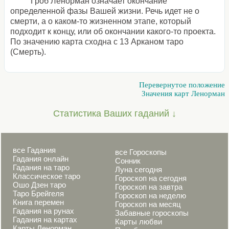
Гроб Ленорман означает окончание
определенной фазы Вашей жизни. Речь идет не о
смерти, а о каком-то жизненном этапе, который
подходит к концу, или об окончании какого-то проекта.
По значению карта сходна с 13 Арканом таро
(Смерть).
Перевернутое положение
Значения карт Ленорман
Статистика Ваших гаданий ↓
все Гадания
все Гороскопы
Гадания онлайн
Сонник
Гадания на таро
Луна сегодня
Классическое таро
Гороскоп на сегодня
Ошо Дзен таро
Гороскоп на завтра
Таро Брейгеля
Гороскоп на неделю
Книга перемен
Гороскоп на месяц
Гадания на рунах
Забавные гороскопы
Гадания на картах
Карты любви
Карты Ленорман