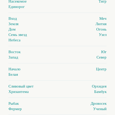
Насекомое
Тигр
Единорог
Вход
Меч
Земля
Лютня
Дом
Огонь
Семь звезд
Узел
Небеса
Восток
Юг
Запад
Север
Начало
Центр
Белая
Сливовый цвет
Орхидея
Хризантема
Бамбук
Рыбак
Дровосек
Фермер
Ученый