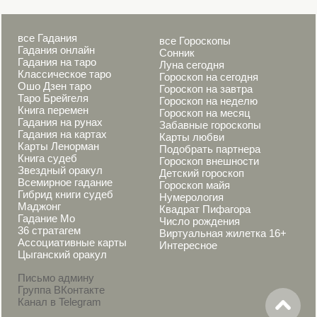
все Гадания
все Гороскопы
Гадания онлайн
Сонник
Гадания на таро
Луна сегодня
Классическое таро
Гороскоп на сегодня
Ошо Дзен таро
Гороскоп на завтра
Таро Брейгеля
Гороскоп на неделю
Книга перемен
Гороскоп на месяц
Гадания на рунах
Забавные гороскопы
Гадания на картах
Карты любви
Карты Ленорман
Подобрать партнера
Книга судеб
Гороскоп внешности
Звездный оракул
Детский гороскоп
Всемирное гадание
Гороскоп майя
Гибрид книги судеб
Нумерология
Маджонг
Квадрат Пифагора
Гадание Мо
Число рождения
36 стратагем
Виртуальная жилетка 16+
Ассоциативные карты
Интересное
Цыганский оракул
Письмо админу
Группа ВКонтакте
Канал в Telegram