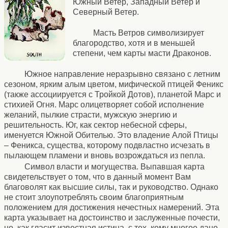
Южный Ветер, Западный Ветер и
Северный Ветер.
Масть Ветров символизирует
благородство, хотя и в меньшей
степени, чем карты масти Драконов.
Южное направление неразрывно связано с летним
сезоном, ярким алым цветом, мифической птицей Феникс
(также ассоциируется с Тройкой Дотов), планетой Марс и
стихией Огня. Марс олицетворяет собой исполнение
желаний, пылкие страсти, мужскую энергию и
решительность. Юг, как сектор небесной сферы,
именуется Южной Обителью. Это владение Алой Птицы
– Феникса, существа, которому подвластно исчезать в
пылающем пламени и вновь возрождаться из пепла.
Cимвол власти и могущества. Выпавшая карта
свидетельствует о том, что в данный момент Вам
благоволят как высшие силы, так и руководство. Однако
не стоит злоупотреблять своим благоприятным
положением для достижения нечестных намерений. Эта
карта указывает на достоинство и заслуженные почести,
но, как гласит известная истина, с тех, кому многое дано,