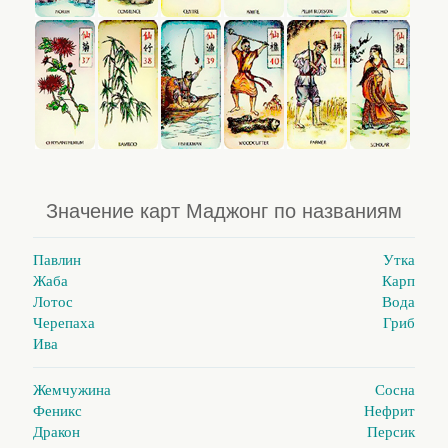
Значение карт Маджонг по названиям
Павлин
Утка
Жаба
Карп
Лотос
Вода
Черепаха
Гриб
Ива
Жемчужина
Сосна
Феникс
Нефрит
Дракон
Персик