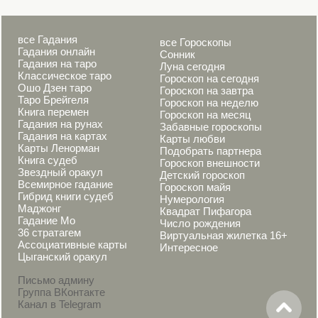
все Гадания
все Гороскопы
Гадания онлайн
Сонник
Гадания на таро
Луна сегодня
Классическое таро
Гороскоп на сегодня
Ошо Дзен таро
Гороскоп на завтра
Таро Брейгеля
Гороскоп на неделю
Книга перемен
Гороскоп на месяц
Гадания на рунах
Забавные гороскопы
Гадания на картах
Карты любви
Карты Ленорман
Подобрать партнера
Книга судеб
Гороскоп внешности
Звездный оракул
Детский гороскоп
Всемирное гадание
Гороскоп майя
Гибрид книги судеб
Нумерология
Маджонг
Квадрат Пифагора
Гадание Мо
Число рождения
36 стратагем
Виртуальная жилетка 16+
Ассоциативные карты
Интересное
Цыганский оракул
Письмо админу
Группа ВКонтакте
Канал в Telegram