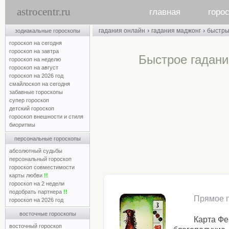
astrocentr.ru
главная
горо
›
›
гадания онлайн
гадания маджонг
быстр
зодиакальные гороскопы
гороскоп на сегодня
гороскоп на завтра
Быстрое гадан
гороскоп на неделю
гороскоп на август
гороскоп на 2026 год
смайлоскоп на сегодня
забавные гороскопы
супер гороскоп
детский гороскоп
гороскоп внешности и стиля
биоритмы
персональные гороскопы
абсолютный судьбы
персональный гороскоп
гороскоп совместимости
карты любви
!!
гороскоп на 2 недели
подобрать партнера
!!
Прямое 
гороскоп на 2026 год
восточные гороскопы
Карта Фе
восточный гороскоп