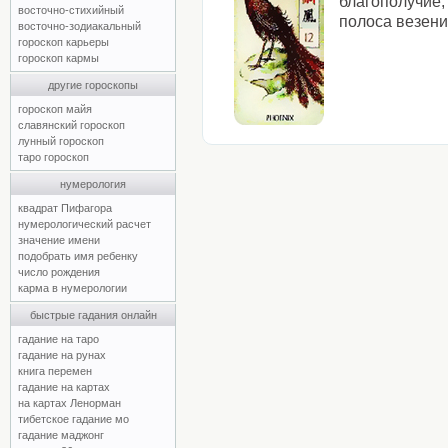
благополучие,
восточно-стихийный
полоса везени
восточно-зодиакальный
гороскоп карьеры
гороскоп кармы
другие гороскопы
гороскоп майя
славянский гороскоп
лунный гороскоп
таро гороскоп
нумерология
квадрат Пифагора
нумерологический расчет
значение имени
подобрать имя ребенку
число рождения
карма в нумерологии
быстрые гадания онлайн
гадание на таро
гадание на рунах
книга перемен
гадание на картах
на картах Ленорман
тибетское гадание мо
гадание маджонг