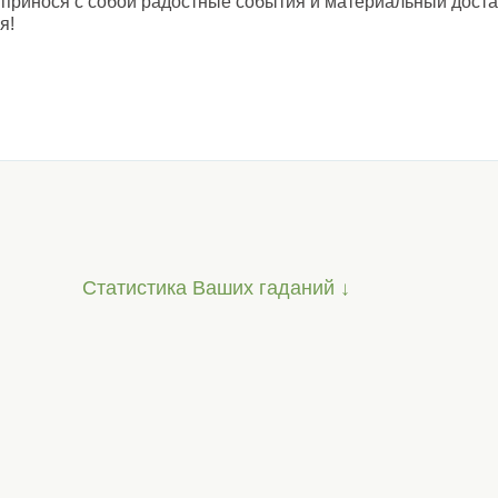
 принося с собой радостные события и материальный доста
я!
Статистика Ваших гаданий ↓