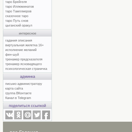
таро Брейгеля
таро Иллюминатов
таро Тамплиеров
сказочное таро
таро Путь снов
цыганский оракул
интересное
гадания описания
виртуальная жилетка 16+
исполнение желаний
фен-шуй
тренажер предсказателя
тренажер ясновидящего
психологическая страничка
админка
письмо администратору
карта сайта
группа ВКонтакте
Канал в Telegram
поделиться ссылкой