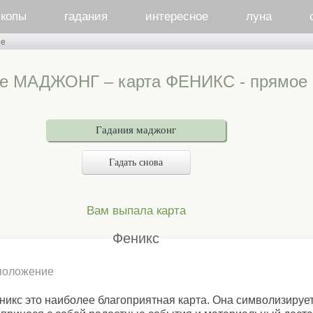
скопы
гадания
интересное
луна
ые
ие МАДЖОНГ – карта ФЕНИКС - прямое
Гадания маджонг
Гадать снова
Вам выпала карта
Феникс
положение
никс это наиболее благоприятная карта. Она символизирует