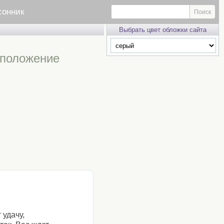
сонник
Выбрать цвет обложки сайта
 положение
 удачу,