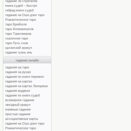
гадание 36 стратагем
книга судеб – быстро
гибрид книги судеб
гадание на Ошо дзен таро
Романтическое таро
таро Брейгеля
таро Иллюминатов
таро Тамплиеров
сказочное таро
таро Путь снов
цыганский оракул
гадание гуань инь
гадания онлайн
гадания на таро
гадания на рунах
гадания по книге перемен
гадания на картах
гадания на картах Ленорман
гадания маджонг
гадание по книге судеб
всемирное гадание
звездный оракул
книжные гадания
простые гадания
ассоциативные карты
гадания на Ошо дзен таро
Романтическое таро