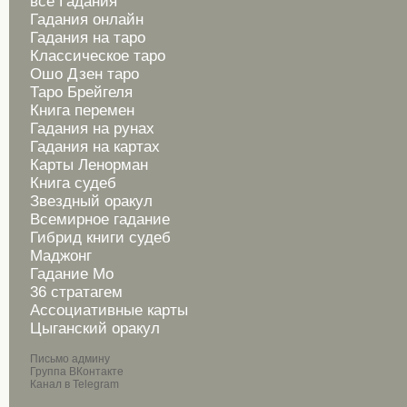
все Гадания
Гадания онлайн
Гадания на таро
Классическое таро
Ошо Дзен таро
Таро Брейгеля
Книга перемен
Гадания на рунах
Гадания на картах
Карты Ленорман
Книга судеб
Звездный оракул
Всемирное гадание
Гибрид книги судеб
Маджонг
Гадание Мо
36 стратагем
Ассоциативные карты
Цыганский оракул
Письмо админу
Группа ВКонтакте
Канал в Telegram