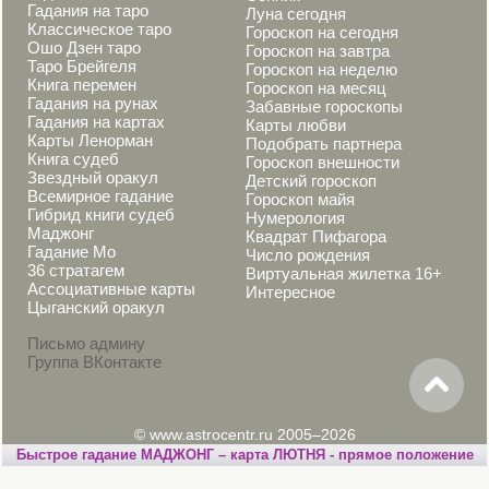
Гадания на таро
Луна сегодня
Классическое таро
Гороскоп на сегодня
Ошо Дзен таро
Гороскоп на завтра
Таро Брейгеля
Гороскоп на неделю
Книга перемен
Гороскоп на месяц
Гадания на рунах
Забавные гороскопы
Гадания на картах
Карты любви
Карты Ленорман
Подобрать партнера
Книга судеб
Гороскоп внешности
Звездный оракул
Детский гороскоп
Всемирное гадание
Гороскоп майя
Гибрид книги судеб
Нумерология
Маджонг
Квадрат Пифагора
Гадание Мо
Число рождения
36 стратагем
Виртуальная жилетка 16+
Ассоциативные карты
Интересное
Цыганский оракул
Письмо админу
Группа ВКонтакте
© www.astrocentr.ru 2005–2026
Быстрое гадание МАДЖОНГ – карта ЛЮТНЯ - прямое положение