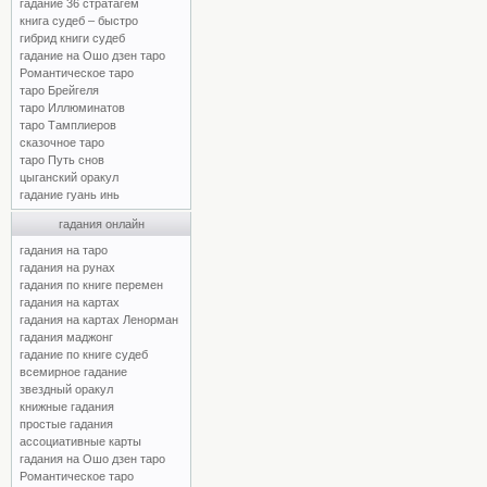
гадание 36 стратагем
книга судеб – быстро
гибрид книги судеб
гадание на Ошо дзен таро
Романтическое таро
таро Брейгеля
таро Иллюминатов
таро Тамплиеров
сказочное таро
таро Путь снов
цыганский оракул
гадание гуань инь
гадания онлайн
гадания на таро
гадания на рунах
гадания по книге перемен
гадания на картах
гадания на картах Ленорман
гадания маджонг
гадание по книге судеб
всемирное гадание
звездный оракул
книжные гадания
простые гадания
ассоциативные карты
гадания на Ошо дзен таро
Романтическое таро