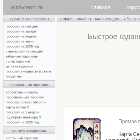
astrocentr.ru
главная
горо
›
›
гадания онлайн
гадания маджонг
быстр
зодиакальные гороскопы
гороскоп на сегодня
гороскоп на завтра
Быстрое гада
гороскоп на неделю
гороскоп на август
гороскоп на 2026 год
смайлоскоп на сегодня
забавные гороскопы
супер гороскоп
детский гороскоп
гороскоп внешности и стиля
биоритмы
персональные гороскопы
абсолютный судьбы
персональный гороскоп
гороскоп совместимости
карты любви
!!
гороскоп на 2 недели
подобрать партнера
!!
Прямое 
гороскоп на 2026 год
восточные гороскопы
Карта Се
восточный гороскоп