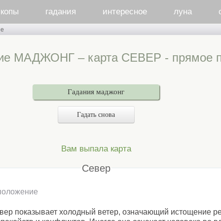
скопы
гадания
интересное
луна
ые
ние МАДЖОНГ – карта СЕВЕР - прямое 
Гадания маджонг
Гадать снова
Вам выпала карта
Север
положение
вер показывает холодный ветер, означающий истощение ре