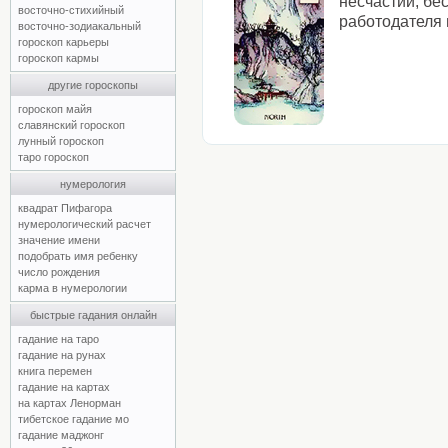
несчастий, бе
восточно-стихийный
работодателя 
восточно-зодиакальный
гороскоп карьеры
гороскоп кармы
другие гороскопы
гороскоп майя
славянский гороскоп
лунный гороскоп
таро гороскоп
нумерология
квадрат Пифагора
нумерологический расчет
значение имени
подобрать имя ребенку
число рождения
карма в нумерологии
быстрые гадания онлайн
гадание на таро
гадание на рунах
книга перемен
гадание на картах
на картах Ленорман
тибетское гадание мо
гадание маджонг