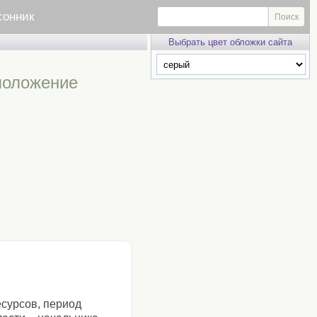
сонник
Выбрать цвет обложки сайта
положение
сурсов, период