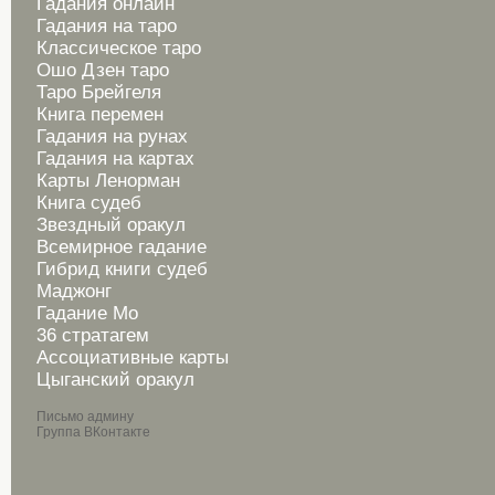
Гадания онлайн
Гадания на таро
Классическое таро
Ошо Дзен таро
Таро Брейгеля
Книга перемен
Гадания на рунах
Гадания на картах
Карты Ленорман
Книга судеб
Звездный оракул
Всемирное гадание
Гибрид книги судеб
Маджонг
Гадание Мо
36 стратагем
Ассоциативные карты
Цыганский оракул
Письмо админу
Группа ВКонтакте