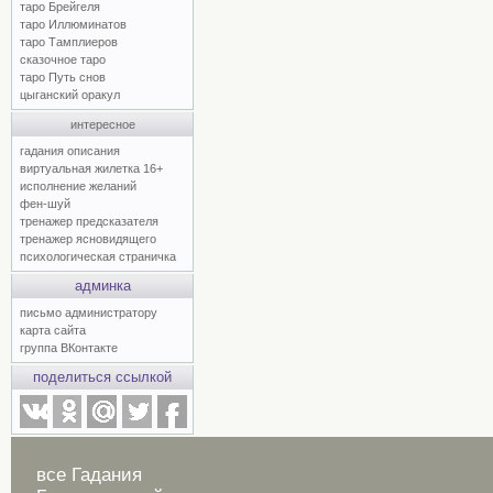
таро Брейгеля
таро Иллюминатов
таро Тамплиеров
сказочное таро
таро Путь снов
цыганский оракул
интересное
гадания описания
виртуальная жилетка 16+
исполнение желаний
фен-шуй
тренажер предсказателя
тренажер ясновидящего
психологическая страничка
админка
письмо администратору
карта сайта
группа ВКонтакте
поделиться ссылкой
все Гадания