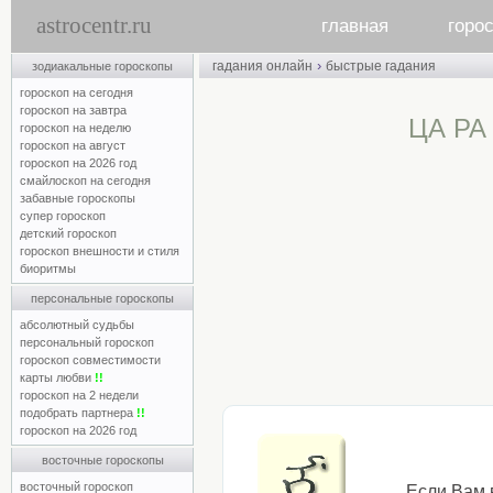
astrocentr.ru
главная
горо
›
гадания онлайн
быстрые гадания
зодиакальные гороскопы
гороскоп на сегодня
гороскоп на завтра
ЦА РА
гороскоп на неделю
гороскоп на август
гороскоп на 2026 год
смайлоскоп на сегодня
забавные гороскопы
супер гороскоп
детский гороскоп
гороскоп внешности и стиля
биоритмы
персональные гороскопы
абсолютный судьбы
персональный гороскоп
гороскоп совместимости
карты любви
!!
гороскоп на 2 недели
подобрать партнера
!!
гороскоп на 2026 год
восточные гороскопы
восточный гороскоп
Если Вам 