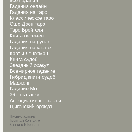
все Гадания
Гадания онлайн
Гадания на таро
Классическое таро
Ошо Дзен таро
Таро Брейгеля
Книга перемен
Гадания на рунах
Гадания на картах
Карты Ленорман
Книга судеб
Звездный оракул
Всемирное гадание
Гибрид книги судеб
Маджонг
Гадание Мо
36 стратагем
Ассоциативные карты
Цыганский оракул
Письмо админу
Группа ВКонтакте
Канал в Telegram