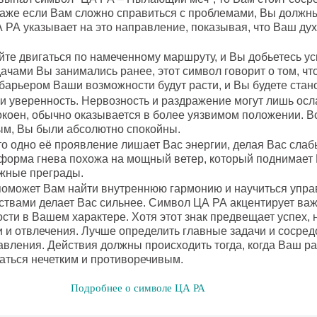
Даже если Вам сложно справиться с проблемами, Вы должны
 РА указывает на это направление, показывая, что Ваш дух
те двигаться по намеченному маршруту, и Вы добьетесь ус
дачами Вы занимались ранее, этот символ говорит о том, чт
арьером Ваши возможности будут расти, и Вы будете стан
и уверенность. Нервозность и раздражение могут лишь осла
коен, обычно оказывается в более уязвимом положении. Вс
ым, Вы были абсолютно спокойны.
 то одно её проявление лишает Вас энергии, делая Вас сла
 форма гнева похожа на мощный ветер, который поднимает 
жные преграды.
поможет Вам найти внутреннюю гармонию и научиться упра
ствами делает Вас сильнее. Символ ЦА РА акцентирует ва
ти в Вашем характере. Хотя этот знак предвещает успех, 
и и отвлечения. Лучше определить главные задачи и сосредо
авления. Действия должны происходить тогда, когда Ваш р
заться нечетким и противоречивым.
Подробнее о символе ЦА РА