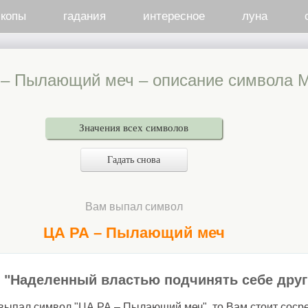
скопы
гадания
интересное
луна
 – Пылающий меч – описание символа 
Значения всех символов
Гадать снова
Вам выпал символ
ЦА РА – Пылающий меч
"Наделенный властью подчинять себе друг
выпал символ "ЦА РА – Пылающий меч", то Вам стоит соср