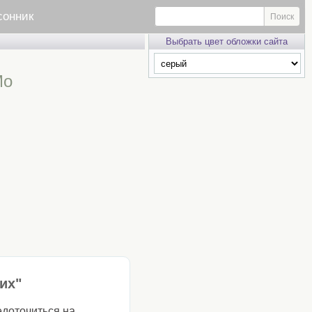
сонник
Выбрать цвет обложки сайта
Мо
их"
едоточиться на