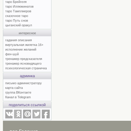
таро Брейгеля
таро Иллюминатов
таро Тамплиеров
сказочное таро
таро Путь снов
цыганский оракул
интересное
гадания описания
виртуальная жилетка 16+
исполнение желаний
фен-шуй
тренажер предсказателя
тренажер ясновидящего
психологическая страничка
админка
письмо администратору
карта сайта
группа ВКонтакте
Канал в Telegram
поделиться ссылкой