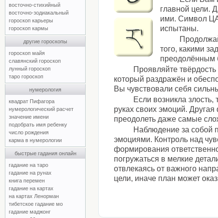
восточно-стихийный
главной цели. 
восточно-зодиакальный
ими. Символ ЦА
гороскоп карьеры
испытаны.
гороскоп кармы
Продолжай
другие гороскопы
того, какими за
гороскоп майя
преодолённым б
славянский гороскоп
Проявляйте твёрдость 
лунный гороскоп
таро гороскоп
который раздражён и обеспо
Вы чувствовали себя сильн
нумерология
Если возникла злость,
квадрат Пифагора
руках своих эмоций. Другая
нумерологический расчет
значение имени
преодолеть даже самые сло
подобрать имя ребенку
Наблюдение за собой 
число рождения
эмоциями. Контроль над чув
карма в нумерологии
формирования ответственнос
быстрые гадания онлайн
погружаться в мелкие детал
гадание на таро
отвлекаясь от важного напр
гадание на рунах
цели, иначе план может ока
книга перемен
гадание на картах
на картах Ленорман
тибетское гадание мо
гадание маджонг