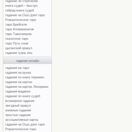
гадание 36 стратагем
книга судеб – быстро
гибрид книги судеб
гадание на Ошо дзен таро
Романтическое таро
таро Брейгеля
таро Иллюминатов
таро Тамплиеров
сказочное таро
таро Путь снов
цыганский оракул
гадание гуань инь
гадания онлайн
гадания на таро
гадания на рунах
гадания по книге перемен
гадания на картах
гадания на картах Ленорман
гадания маджонг
гадание по книге судеб
всемирное гадание
звездный оракул
книжные гадания
простые гадания
ассоциативные карты
гадания на Ошо дзен таро
Романтическое таро