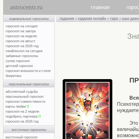
astrocentr.ru
главная
горо
›
›
›
гадания
гадания онлайн
таро
ошо дзен
зодиакальные гороскопы
гороскоп на сегодня
гороскоп на завтра
Зна
гороскоп на неделю
гороскоп на август
гороскоп на 2026 год
смайлоскоп на сегодня
забавные гороскопы
супер гороскоп
детский гороскоп
гороскоп внешности и стиля
биоритмы
П
персональные гороскопы
абсолютный судьбы
персональный гороскоп
Вся
гороскоп совместимости
Психотер
карты любви
!!
нуждаете
гороскоп на 2 недели
подобрать партнера
!!
гороскоп на 2026 год
Это
величайши
восточные гороскопы
возможно
восточный гороскоп