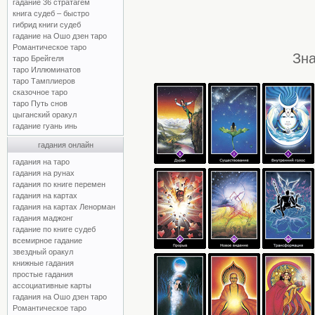
гадание 36 стратагем
книга судеб – быстро
гибрид книги судеб
гадание на Ошо дзен таро
Романтическое таро
Зна
таро Брейгеля
таро Иллюминатов
таро Тамплиеров
сказочное таро
таро Путь снов
цыганский оракул
гадание гуань инь
гадания онлайн
гадания на таро
гадания на рунах
гадания по книге перемен
гадания на картах
гадания на картах Ленорман
гадания маджонг
гадание по книге судеб
всемирное гадание
звездный оракул
книжные гадания
простые гадания
ассоциативные карты
гадания на Ошо дзен таро
Романтическое таро