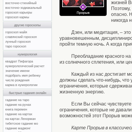
жизней В
восточно-стихийный
Поэтому, 
восточно-зодиакальный
гороскоп карьеры
опасно. Н
гороскоп кармы
никогда 
другие гороскопы
Дзен, или медитация, – эт
гороскоп майя
славянский гороскоп
уравновешенным, дисциплинирова
лунный гороскоп
пройти темную ночь. А когда при
таро гороскоп
нумерология
Преобладание красного на э
из солнечного сплетения, или ц
квадрат Пифагора
нумерологический расчет
значение имени
Каждый из нас достигает мо
подобрать имя ребенку
должны сделать что-нибудь, что 
число рождения
карма в нумерологии
ограничения, которые сдерживаю
жизненную энергию.
быстрые гадания онлайн
гадание на таро
Если Вы сейчас чувствуете 
гадание на рунах
ограничения, которые не давали
книга перемен
гадание на картах
возможностей этот Прорыв може
на картах Ленорман
тибетское гадание мо
Карте Прорыв в классиче
гадание маджонг