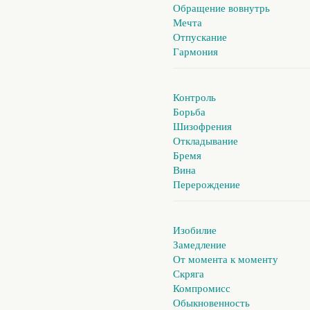
Обращение вовнутрь
Мечта
Отпускание
Гармония
Контроль
Борьба
Шизофрения
Откладывание
Бремя
Вина
Перерождение
Изобилие
Замедление
От момента к моменту
Скряга
Компромисс
Обыкновенность