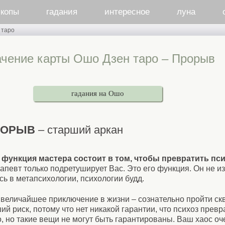
скопы
гадания
интересное
луна
 таро
чение карты Ошо Дзен таро – Прорыв
гадания на Ошо
РОРЫВ
– старший аркан
 функция мастера состоит в том, чтобы превратить пс
апевт только подретуширует Вас. Это его функция. Он не и
сь в метапсихологии, психологии будд.
 величайшее приключение в жизни – сознательно пройти скв
й риск, потому что нет никакой гарантии, что психоз превр
, но такие вещи не могут быть гарантированы. Ваш хаос оче