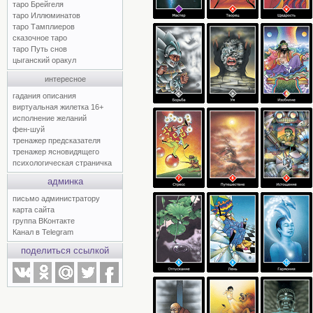
таро Брейгеля
таро Иллюминатов
таро Тамплиеров
сказочное таро
таро Путь снов
цыганский оракул
интересное
гадания описания
виртуальная жилетка 16+
исполнение желаний
фен-шуй
тренажер предсказателя
тренажер ясновидящего
психологическая страничка
админка
письмо администратору
карта сайта
группа ВКонтакте
Канал в Telegram
поделиться ссылкой