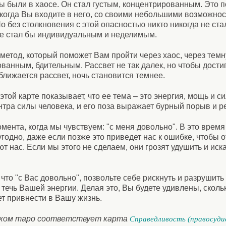
ы были в хаосе. Он стал густым, концентрированным. Это п
когда Вы входите в него, со своими небольшими возможност
о без столкновения с этой опасностью никто никогда не ста
не стал бы индивидуальным и неделимым.
о метод, который поможет Вам пройти через хаос, через тем
нным, бдительным. Рассвет не так далек, но чтобы достиг
ближается рассвет, ночь становится темнее.
той карте показывает, что ее тема – это энергия, мощь и си
ентра силы человека, и его поза выражает бурный порыв и р
мента, когда мы чувствуем: "с меня довольно". В это время
угодно, даже если позже это приведет нас к ошибке, чтобы 
т нас. Если мы этого не сделаем, они грозят удушить и иск
что "с Вас довольно", позвольте себе рискнуть и разрушит
 течь Вашей энергии. Делая это, Вы будете удивлены, сколь
т привнести в Вашу жизнь.
ском таро соответствует карта
Справедливость (правосуди