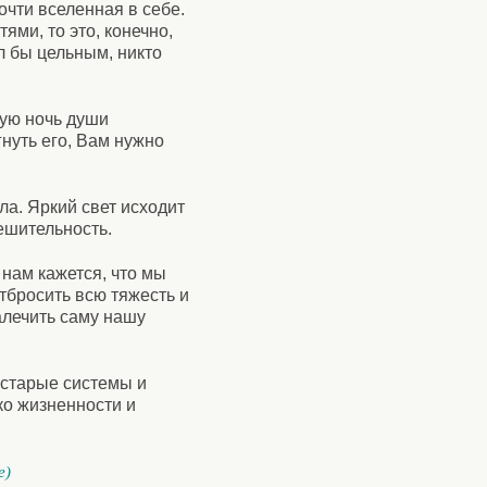
очти вселенная в себе.
ями, то это, конечно,
л бы цельным, никто
ную ночь души
нуть его, Вам нужно
ла. Яркий свет исходит
ешительность.
 нам кажется, что мы
отбросить всю тяжесть и
алечить саму нашу
ь старые системы и
ко жизненности и
е)