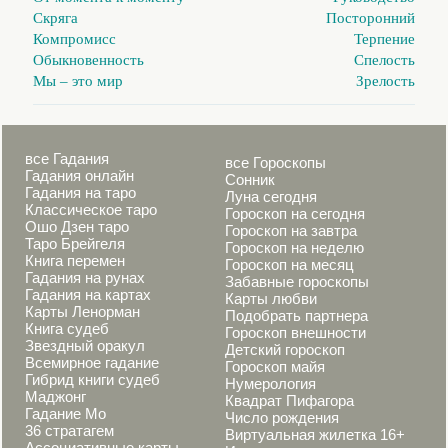
Скряга
Посторонний
Компромисс
Терпение
Обыкновенность
Спелость
Мы – это мир
Зрелость
все Гадания
все Гороскопы
Гадания онлайн
Сонник
Гадания на таро
Луна сегодня
Классическое таро
Гороскоп на сегодня
Ошо Дзен таро
Гороскоп на завтра
Таро Брейгеля
Гороскоп на неделю
Книга перемен
Гороскоп на месяц
Гадания на рунах
Забавные гороскопы
Гадания на картах
Карты любви
Карты Ленорман
Подобрать партнера
Книга судеб
Гороскоп внешности
Звездный оракул
Детский гороскоп
Всемирное гадание
Гороскоп майя
Гибрид книги судеб
Нумерология
Маджонг
Квадрат Пифагора
Гадание Мо
Число рождения
36 стратагем
Виртуальная жилетка 16+
Ассоциативные карты