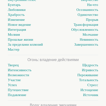
Бунтарь
Ни-что
Любовники
Осознанность
Храбрость
Одиночество
Изменение
Прорыв
Новое видение
Трансформация
Интеграция
Обусловленность
Молния
Молчание
Прошлые жизни
Невинность
За пределами иллюзий
Завершенность
Мастер
Огонь: владение действиями
Творец
Щедрость
Интенсивность
Игривость
Возможности
Переживание
Участие
Тотальность
Успех
Стресс
Путешествие
Истощение
Подавление
Источник
Вода: владение эмоциями