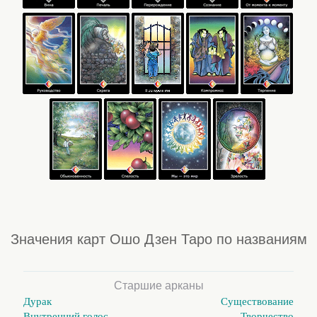
Значения карт Ошо Дзен Таро по названиям
Старшие арканы
Дурак
Существование
Внутренний голос
Творчество