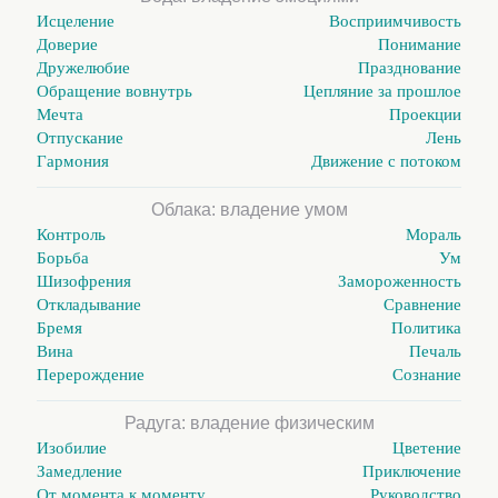
Исцеление
Восприимчивость
Доверие
Понимание
Дружелюбие
Празднование
Обращение вовнутрь
Цепляние за прошлое
Мечта
Проекции
Отпускание
Лень
Гармония
Движение с потоком
Облака: владение умом
Контроль
Мораль
Борьба
Ум
Шизофрения
Замороженность
Откладывание
Сравнение
Бремя
Политика
Вина
Печаль
Перерождение
Сознание
Радуга: владение физическим
Изобилие
Цветение
Замедление
Приключение
От момента к моменту
Руководство