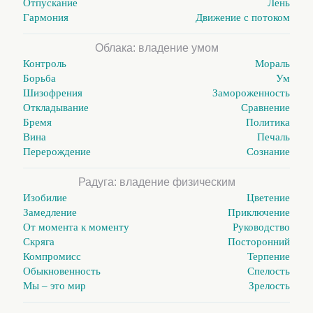
Отпускание
Лень
Гармония
Движение с потоком
Облака: владение умом
Контроль
Мораль
Борьба
Ум
Шизофрения
Замороженность
Откладывание
Сравнение
Бремя
Политика
Вина
Печаль
Перерождение
Сознание
Радуга: владение физическим
Изобилие
Цветение
Замедление
Приключение
От момента к моменту
Руководство
Скряга
Посторонний
Компромисс
Терпение
Обыкновенность
Спелость
Мы – это мир
Зрелость