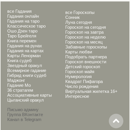
все Гадания
все Гороскопы
Гадания онлайн
Сонник
Гадания на таро
Луна сегодня
Классическое таро
Гороскоп на сегодня
Ошо Дзен таро
Гороскоп на завтра
Таро Брейгеля
Гороскоп на неделю
Книга перемен
Гороскоп на месяц
Гадания на рунах
Забавные гороскопы
Гадания на картах
Карты любви
Карты Ленорман
Подобрать партнера
Книга судеб
Гороскоп внешности
Звездный оракул
Детский гороскоп
Всемирное гадание
Гороскоп майя
Гибрид книги судеб
Нумерология
Маджонг
Квадрат Пифагора
Гадание Мо
Число рождения
36 стратагем
Виртуальная жилетка 16+
Ассоциативные карты
Интересное
Цыганский оракул
Письмо админу
Группа ВКонтакте
Канал в Telegram