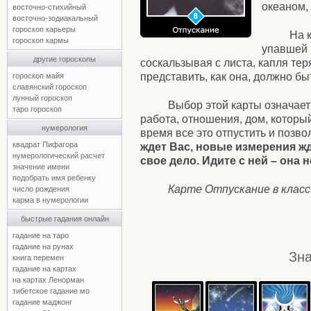
океаном, 
восточно-стихийный
восточно-зодиакальный
гороскоп карьеры
На 
гороскоп кармы
упавшей 
другие гороскопы
соскальзывая с листа, капля те
представить, как она, должно бы
гороскоп майя
славянский гороскоп
лунный гороскоп
Выбор этой карты означает 
таро гороскоп
работа, отношения, дом, который
нумерология
время все это отпустить и позво
квадрат Пифагора
ждет Вас, новые измерения жд
нумерологический расчет
свое дело. Идите с ней – она 
значение имени
подобрать имя ребенку
Карте Отпускание в клас
число рождения
карма в нумерологии
быстрые гадания онлайн
гадание на таро
гадание на рунах
Зна
книга перемен
гадание на картах
на картах Ленорман
тибетское гадание мо
гадание маджонг