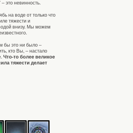
 – это невинность.
бь на воде от только что
иле тяжести и
 водой внизу. Мы можем
еизвестного.
м бы это ни было –
ть, кто Вы, – настало
е.
Что-то более великое
сила тяжести делает