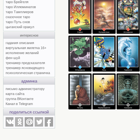
таро Брейгеля
таро Иллюминатов
таро Тамплиеров
сказочное таро
таро Путь снов
цыганский оракул
интересное
гадания описания
виртуальная жилетка 16+
исполнение желаний
фен-шуй
тренажер предсказателя
тренажер ясновидящего
психологическая страничка
админка
письмо администратору
карта сайта
группа ВКонтакте
Канал в Telegram
поделиться ссылкой