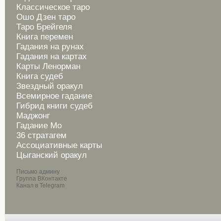
Классическое таро
Ошо Дзен таро
Таро Брейгеля
Книга перемен
Гадания на рунах
Гадания на картах
Карты Ленорман
Книга судеб
Звездный оракул
Всемирное гадание
Гибрид книги судеб
Маджонг
Гадание Мо
36 стратагем
Ассоциативные карты
Цыганский оракул
Письмо админу
Группа ВКонтакте
Канал в Telegram