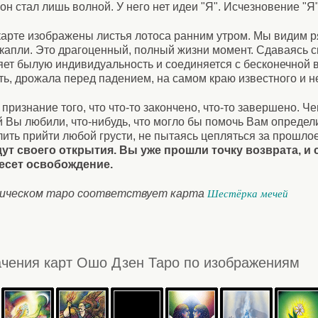
он стал лишь волной. У него нет идеи "Я". Исчезновение "Я"
карте изображены листья лотоса ранним утром. Мы видим ря
капли. Это драгоценный, полный жизни момент. Сдаваясь с
ряет былую индивидуальность и соединяется с бесконечной
ть, дрожала перед падением, на самом краю известного и н
признание того, что что-то закончено, что-то завершено. Че
 Вы любили, что-нибудь, что могло бы помочь Вам определи
лить прийти любой грусти, не пытаясь цепляться за прошло
ут своего открытия. Вы уже прошли точку возврата, и 
несет освобождение.
сическом таро соответствует карта
Шестёрка мечей
чения карт Ошо Дзен Таро по изображениям