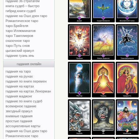
гадание 36 стратагем
книга судеб – быстро
гибрид книги судеб
гадание на Ошо дзен таро
Романтическое таро
таро Брейгеля
таро Иллюминатов
таро Тамплиеров
сказочное таро
таро Путь снов
цыганский оракул
гадание гуань инь
гадания онлайн
гадания на таро
гадания на рунах
гадания по книге перемен
гадания на картах
гадания на картах Ленорман
гадания маджонг
гадание по книге судеб
всемирное гадание
звездный оракул
книжные гадания
простые гадания
ассоциативные карты
гадания на Ошо дзен таро
Романтическое таро