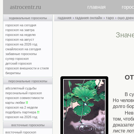
astrocentr.ru
главная
горо
›
›
›
гадания
гадания онлайн
таро
ошо дзен
зодиакальные гороскопы
гороскоп на сегодня
гороскоп на завтра
Знач
гороскоп на неделю
гороскоп на август
гороскоп на 2026 год
смайлоскоп на сегодня
забавные гороскопы
супер гороскоп
детский гороскоп
гороскоп внешности и стиля
биоритмы
ОТ
персональные гороскопы
абсолютный судьбы
персональный гороскоп
В с
гороскоп совместимости
Но челове
карты любви
!!
долго бо
гороскоп на 2 недели
Нев
подобрать партнера
!!
гороскоп на 2026 год
том, что
доказате
восточные гороскопы
листе лот
восточный гороскоп