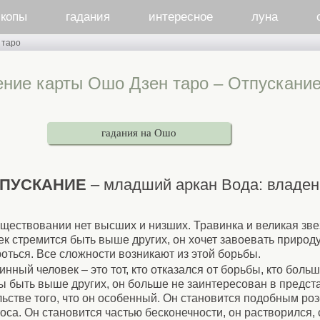
скопы
гадания
интересное
луна
 таро
ение карты Ошо Дзен таро – Отпускани
гадания на Ошо
ПУСКАНИЕ
– младший аркан Вода: владе
уществовании нет высших и низших. Травинка и великая зв
к стремится быть выше других, он хочет завоевать природу,
роться. Все сложности возникают из этой борьбы.
инный человек – это тот, кто отказался от борьбы, кто боль
бы быть выше других, он больше не заинтересован в предста
льстве того, что он особенный. Он становится подобным роз
оса. Он становится частью бесконечности, он растворился,