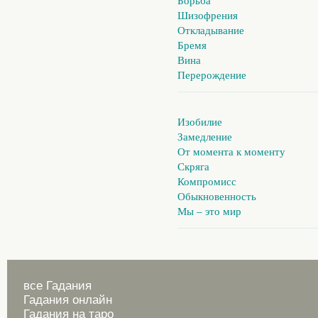
Борьба
Шизофрения
Откладывание
Бремя
Вина
Перерождение
Изобилие
Замедление
От момента к моменту
Скряга
Компромисс
Обыкновенность
Мы – это мир
все Гадания
Гадания онлайн
Гадания на таро