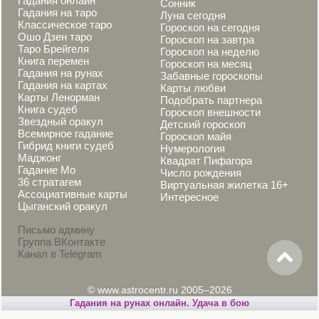
Гадания онлайн
Сонник
Гадания на таро
Луна сегодня
Классическое таро
Гороскоп на сегодня
Ошо Дзен таро
Гороскоп на завтра
Таро Брейгеля
Гороскоп на неделю
Книга перемен
Гороскоп на месяц
Гадания на рунах
Забавные гороскопы
Гадания на картах
Карты любви
Карты Ленорман
Подобрать партнера
Книга судеб
Гороскоп внешности
Звездный оракул
Детский гороскоп
Всемирное гадание
Гороскоп майя
Гибрид книги судеб
Нумерология
Маджонг
Квадрат Пифагора
Гадание Мо
Число рождения
36 стратагем
Виртуальная жилетка 16+
Ассоциативные карты
Интересное
Цыганский оракул
Письмо админу
Группа ВКонтакте
Канал в Telegram
© www.astrocentr.ru 2005–2026
Гадания на рунах онлайн. Удача в бою