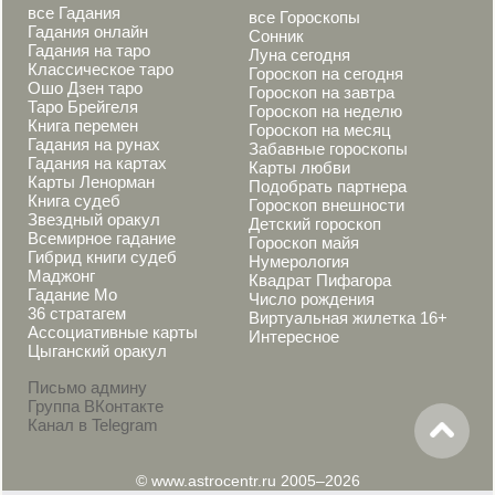
все Гадания
все Гороскопы
Гадания онлайн
Сонник
Гадания на таро
Луна сегодня
Классическое таро
Гороскоп на сегодня
Ошо Дзен таро
Гороскоп на завтра
Таро Брейгеля
Гороскоп на неделю
Книга перемен
Гороскоп на месяц
Гадания на рунах
Забавные гороскопы
Гадания на картах
Карты любви
Карты Ленорман
Подобрать партнера
Книга судеб
Гороскоп внешности
Звездный оракул
Детский гороскоп
Всемирное гадание
Гороскоп майя
Гибрид книги судеб
Нумерология
Маджонг
Квадрат Пифагора
Гадание Мо
Число рождения
36 стратагем
Виртуальная жилетка 16+
Ассоциативные карты
Интересное
Цыганский оракул
Письмо админу
Группа ВКонтакте
Канал в Telegram
© www.astrocentr.ru 2005–2026