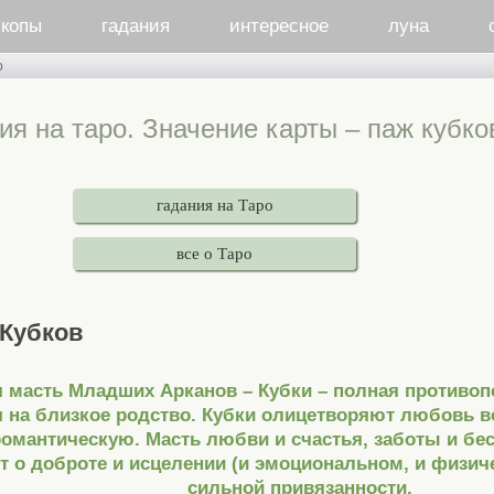
скопы
гадания
интересное
луна
о
ия на таро. Значение карты – паж кубко
гадания на Таро
все о Таро
Кубков
я масть Младших Арканов – Кубки – полная противо
 на близкое родство. Кубки олицетворяют любовь во
романтическую. Масть любви и счастья, заботы и бес
т о доброте и исцелении (и эмоциональном, и физич
сильной привязанности.