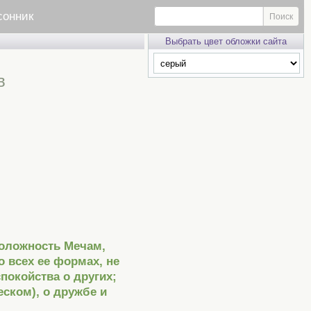
сонник
Выбрать цвет обложки сайта
в
положность Мечам,
 всех ее формах, не
покойства о других;
еском), о дружбе и