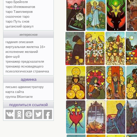
таро Брейгеля
таро Иллюминатов
таро Тамплиеров
сказочное таро
таро Путь снов
цыганский оракул
интересное
гадания описания
виртуальная жилетка 16+
исполнение желаний
фен-шуй
тренажер предсказателя
тренажер ясновидящего
психологическая страничка
админка
письмо администратору
карта сайта
группа ВКонтакте
поделиться ссылкой