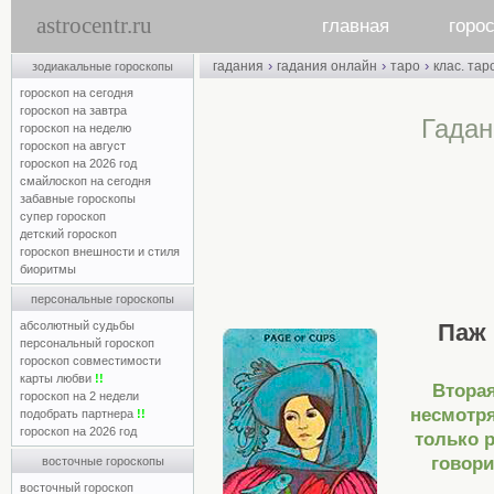
astrocentr.ru
главная
горо
›
›
›
гадания
гадания онлайн
таро
клас. тар
зодиакальные гороскопы
гороскоп на сегодня
гороскоп на завтра
Гадан
гороскоп на неделю
гороскоп на август
гороскоп на 2026 год
смайлоскоп на сегодня
забавные гороскопы
супер гороскоп
детский гороскоп
гороскоп внешности и стиля
биоритмы
персональные гороскопы
абсолютный судьбы
Паж 
персональный гороскоп
гороскоп совместимости
карты любви
!!
Втора
гороскоп на 2 недели
несмотря
подобрать партнера
!!
гороскоп на 2026 год
только 
говори
восточные гороскопы
восточный гороскоп