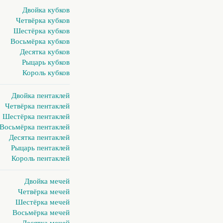
Двойка кубков
Четвёрка кубков
Шестёрка кубков
Восьмёрка кубков
Десятка кубков
Рыцарь кубков
Король кубков
Двойка пентаклей
Четвёрка пентаклей
Шестёрка пентаклей
Восьмёрка пентаклей
Десятка пентаклей
Рыцарь пентаклей
Король пентаклей
Двойка мечей
Четвёрка мечей
Шестёрка мечей
Восьмёрка мечей
Десятка мечей