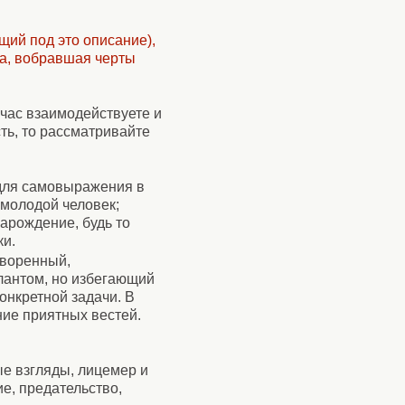
щий под это описание),
ра, вобравшая черты
йчас взаимодействуете и
ть, то рассматривайте
для самовыражения в
 молодой человек;
зарождение, будь то
ки.
творенный,
лантом, но избегающий
онкретной задачи. В
ние приятных вестей.
е взгляды, лицемер и
е, предательство,