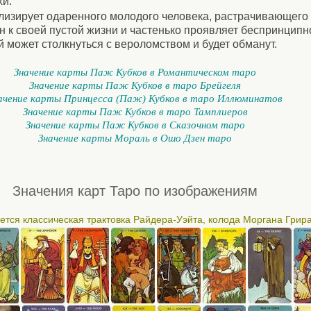
хи.
лизирует одаренного молодого человека, растрачивающего 
н к своей пустой жизни и частенько проявляет беспринципн
может столкнуться с вероломством и будет обманут.
Значение карты Паж Кубков в Романтическом таро
Значение карты Паж Кубков в таро Брейгеля
ачение карты Принцесса (Паж) Кубков в таро Иллюминатов
Значение карты Паж Кубков в таро Тамплиеров
Значение карты Паж Кубков в Сказочном таро
Значение карты Мораль в Ошо Дзен таро
Значения карт Таро по изображениям
ется классическая трактовка Райдера-Уэйта, колода Моргана Грир