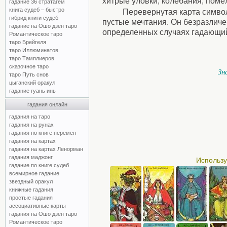
хитрые уловки, колебания, поме
гадание 36 стратагем
книга судеб – быстро
Перевернутая карта симво
гибрид книги судеб
пустые мечтания. Он безразличе
гадание на Ошо дзен таро
определенных случаях гадающий 
Романтическое таро
таро Брейгеля
таро Иллюминатов
таро Тамплиеров
сказочное таро
Зн
таро Путь снов
цыганский оракул
гадание гуань инь
гадания онлайн
гадания на таро
гадания на рунах
гадания по книге перемен
гадания на картах
гадания на картах Ленорман
гадания маджонг
Использу
гадание по книге судеб
всемирное гадание
звездный оракул
книжные гадания
простые гадания
ассоциативные карты
гадания на Ошо дзен таро
Романтическое таро