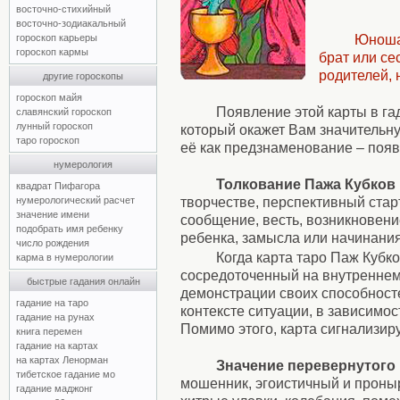
восточно-стихийный
восточно-зодиакальный
Юноша 
гороскоп карьеры
гороскоп кармы
брат или се
родителей,
другие гороскопы
гороскоп майя
Появление этой карты в га
славянский гороскоп
лунный гороскоп
который окажет Вам значительну
таро гороскоп
её как предзнаменование – появ
нумерология
Толкование Пажа Кубков
квадрат Пифагора
творчестве, перспективный стар
нумерологический расчет
значение имени
сообщение, весть, возникновени
подобрать имя ребенку
ребенка, замысла или начинания
число рождения
Когда карта таро Паж Кубк
карма в нумерологии
сосредоточенный на внутреннем
быстрые гадания онлайн
демонстрации своих способносте
гадание на таро
контексте ситуации, в зависимо
гадание на рунах
Помимо этого, карта сигнализир
книга перемен
гадание на картах
на картах Ленорман
Значение перевернутого 
тибетское гадание мо
мошенник, эгоистичный и проныр
гадание маджонг