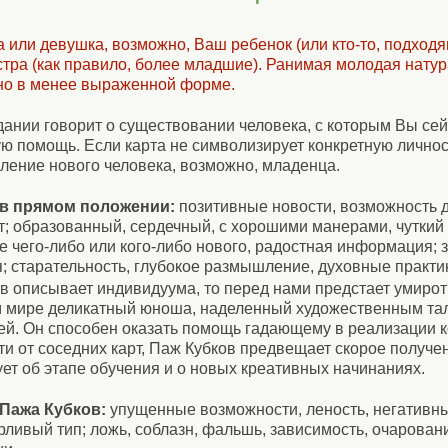
или девушка, возможно, Ваш ребенок (или кто-то, подходя
стра (как правило, более младшие). Ранимая молодая нату
 но в менее выраженной форме.
дании говорит о существовании человека, с которым Вы се
ю помощь. Если карта не символизирует конкретную личнос
ление нового человека, возможно, младенца.
 в прямом положении:
позитивные новости, возможность 
т; образованный, сердечный, с хорошими манерами, чуткий
е чего-либо или кого-либо нового, радостная информация; 
; старательность, глубокое размышление, духовные практи
ов описывает индивидуума, то перед нами предстает умиро
 мире деликатный юноша, наделенный художественным та
й. Он способен оказать помощь гадающему в реализации к
сти от соседних карт, Паж Кубков предвещает скорое получе
ует об этапе обучения и о новых креативных начинаниях.
Пажа Кубков:
упущенные возможности, леность, негативны
ливый тип; ложь, соблазн, фальшь, зависимость, очаровани