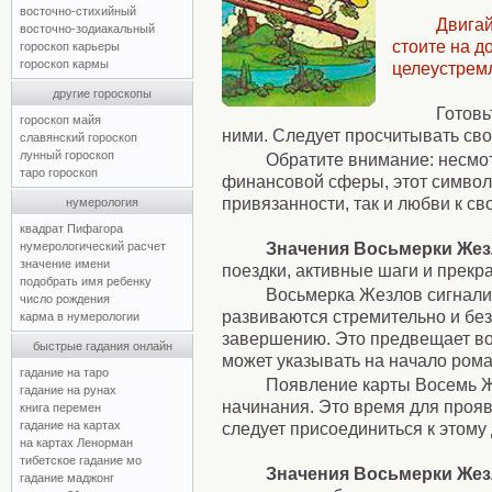
восточно-стихийный
Двигай
восточно-зодиакальный
стоите на д
гороскоп карьеры
гороскоп кармы
целеустрем
другие гороскопы
Готовь
гороскоп майя
ними. Следует просчитывать св
славянский гороскоп
лунный гороскоп
Обратите внимание: несмот
таро гороскоп
финансовой сферы, этот символ
привязанности, так и любви к св
нумерология
квадрат Пифагора
Значения Восьмерки Жез
нумерологический расчет
значение имени
поездки, активные шаги и прек
подобрать имя ребенку
Восьмерка Жезлов сигнали
число рождения
развиваются стремительно и бе
карма в нумерологии
завершению. Это предвещает во
быстрые гадания онлайн
может указывать на начало ром
гадание на таро
Появление карты Восемь Ж
гадание на рунах
начинания. Это время для прояв
книга перемен
гадание на картах
следует присоединиться к этому
на картах Ленорман
тибетское гадание мо
Значения Восьмерки Жез
гадание маджонг