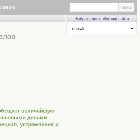
сонник
Выбрать цвет обложки сайта
езлов
 обещает величайшую
нансовыми делами
енциал, устремления и