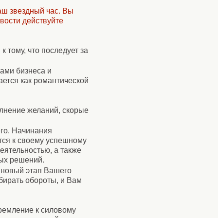
аш звездный час. Вы
ивости действуйте
к тому, что последует за
сами бизнеса и
ается как романтической
лнение желаний, скорые
го. Начинания
тся к своему успешному
еятельностью, а также
вых решений.
 новый этап Вашего
бирать обороты, и Вам
ремление к силовому