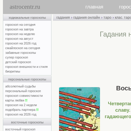
astrocentr.ru
главная
горо
›
›
›
гадания
гадания онлайн
таро
клас. тар
зодиакальные гороскопы
гороскоп на сегодня
гороскоп на завтра
Гадания 
гороскоп на неделю
гороскоп на август
гороскоп на 2026 год
смайлоскоп на сегодня
забавные гороскопы
супер гороскоп
детский гороскоп
гороскоп внешности и стиля
биоритмы
персональные гороскопы
абсолютный судьбы
Вос
персональный гороскоп
гороскоп совместимости
карты любви
!!
Четверта
гороскоп на 2 недели
славу
подобрать партнера
!!
гороскоп на 2026 год
гадающего
восточные гороскопы
восточный гороскоп