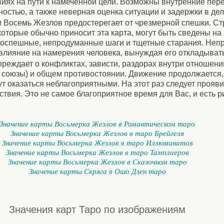
иях на пути к намеченной цели. Возможны внутренние пе
остью, а также неверная оценка ситуации и задержки в дел
 Восемь Жезлов предостерегает от чрезмерной спешки. Ст
которые обычно приносит эта карта, могут быть сведены на 
поспешные, непродуманные шаги и тщетные старания. Неп
влияние на намерения человека, вынуждая его откладывать
реждает о конфликтах, зависти, раздорах внутри отношений
 союзы) и общем противостоянии. Движение продолжается,
гут оказаться неблагоприятными. На этот раз следует прояв
твия. Это не самое благоприятное время для Вас, и есть ри
Значение карты Восьмерка Жезлов в Романтическом таро
Значение карты Восьмерка Жезлов в таро Брейгеля
Значение карты Восьмерка Жезлов в таро Иллюминатов
Значение карты Восьмерка Жезлов в таро Тамплиеров
Значение карты Восьмерка Жезлов в Сказочном таро
Значение карты Скряга в Ошо Дзен таро
Значения карт Таро по изображениям