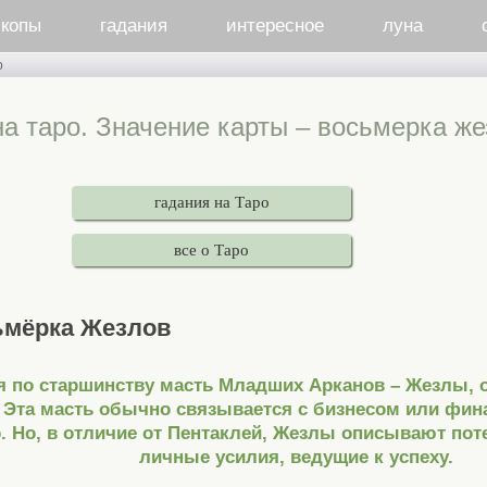
скопы
гадания
интересное
луна
о
на таро. Значение карты – восьмерка ж
гадания на Таро
все о Таро
ьмёрка Жезлов
я по старшинству масть Младших Арканов – Жезлы,
. Эта масть обычно связывается с бизнесом или фи
. Но, в отличие от Пентаклей, Жезлы описывают пот
личные усилия, ведущие к успеху.