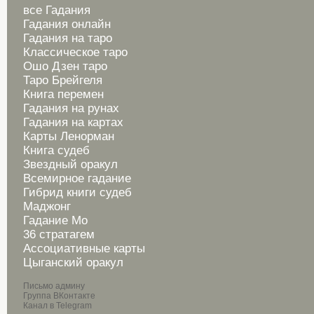
все Гадания
Гадания онлайн
Гадания на таро
Классическое таро
Ошо Дзен таро
Таро Брейгеля
Книга перемен
Гадания на рунах
Гадания на картах
Карты Ленорман
Книга судеб
Звездный оракул
Всемирное гадание
Гибрид книги судеб
Маджонг
Гадание Мо
36 стратагем
Ассоциативные карты
Цыганский оракул
Письмо админу
Группа ВКонтакте
Канал в Telegram