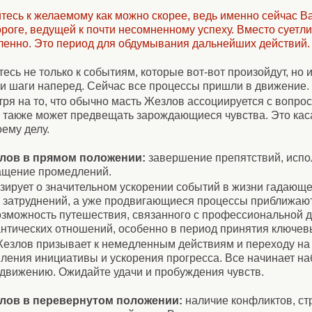
тесь к желаемому как можно скорее, ведь именно сейчас В
ороге, ведущей к почти несомненному успеху. Вместо суетл
ленно. Это период для обдумывания дальнейших действий.
тесь не только к событиям, которые вот-вот произойдут, но и 
ои шаги наперед. Сейчас все процессы пришли в движение.
ря на то, что обычно масть Жезлов ассоциируется с вопро
 также может предвещать зарождающиеся чувства. Это кас
оему делу.
лов в прямом положении:
завершение препятствий, испо
ращение промедлений.
зирует о значительном ускорении событий в жизни гадающе
з затруднений, а уже продвигающиеся процессы приближаю
зможность путешествия, связанного с профессиональной д
антических отношений, особенно в период принятия ключе
езлов призывает к немедленным действиям и переходу на
ления инициативы и ускорения прогресса. Все начинает на
 движению. Ожидайте удачи и пробуждения чувств.
лов в перевернутом положении:
наличие конфликтов, ст