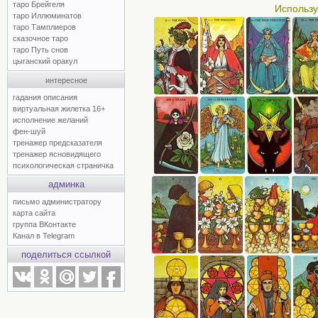
таро Брейгеля
Использу
таро Иллюминатов
таро Тамплиеров
сказочное таро
таро Путь снов
цыганский оракул
интересное
гадания описания
виртуальная жилетка 16+
исполнение желаний
фен-шуй
тренажер предсказателя
тренажер ясновидящего
психологическая страничка
админка
письмо администратору
карта сайта
группа ВКонтакте
Канал в Telegram
поделиться ссылкой