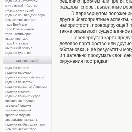
решению проблем или препятств
гадание 36 стратагем
книга судеб – быстро
раздоры, споры, вызванные ревн
гибрид книги судеб
В перевернутом положении
гадание на Ошо дзен таро
другие благоприятные аспекты, 
Романтическое таро
напористости, провоцирующей 
таро Брейгеля
таро Иллюминатов
также оказывают существенное 
таро Тамплиеров
Перевернутая карта предуп
сказочное таро
деловое партнерство или другие
таро Путь снов
цыганский оракул
обстановка, и ее результаты мо
гадание гуань инь
и тщательно продумать свои дейс
окружения пострадает.
гадания онлайн
гадания на таро
гадания на рунах
гадания по книге перемен
гадания на картах
гадания на картах Ленорман
гадания маджонг
гадание по книге судеб
всемирное гадание
звездный оракул
книжные гадания
простые гадания
ассоциативные карты
гадания на Ошо дзен таро
Романтическое таро