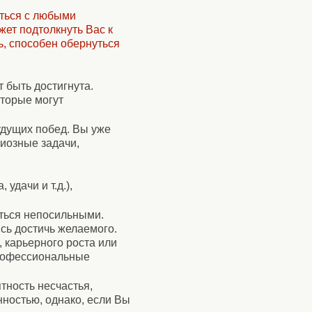
иться с любыми
ет подтолкнуть Вас к
ь, способен обернуться
 быть достигнута.
оторые могут
удущих побед. Вы уже
циозные задачи,
 удачи и т.д.),
аться непосильными.
ясь достичь желаемого.
 карьерного роста или
профессиональные
ятность несчастья,
ностью, однако, если Вы