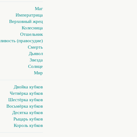
Маг
Императрица
Верховный жрец
Колесница
Отшельник
ливость (правосудие)
Смерть
Дьявол
Звезда
Солнце
Мир
Двойка кубков
Четвёрка кубков
Шестёрка кубков
Восьмёрка кубков
Десятка кубков
Рыцарь кубков
Король кубков