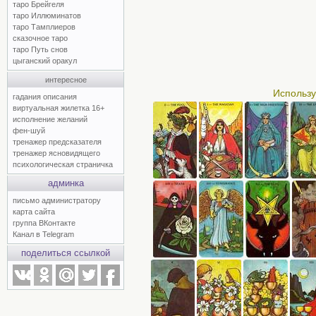
таро Брейгеля
таро Иллюминатов
таро Тамплиеров
сказочное таро
таро Путь снов
цыганский оракул
интересное
Использу
гадания описания
виртуальная жилетка 16+
исполнение желаний
фен-шуй
тренажер предсказателя
тренажер ясновидящего
психологическая страничка
админка
письмо администратору
карта сайта
группа ВКонтакте
Канал в Telegram
поделиться ссылкой