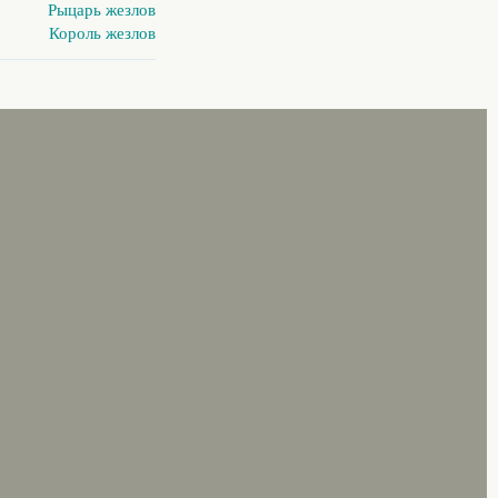
Рыцарь жезлов
Король жезлов