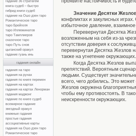
проявите настойчивость и будете
гадание 36 стратагем
книга судеб – быстро
гибрид книги судеб
Значение Десятки Жезло
гадание на Ошо дзен таро
конфликтах и закулисных играх.
Романтическое таро
избыточное давление, взаимное
таро Брейгеля
таро Иллюминатов
Перевернутая Десятка Жезл
таро Тамплиеров
возложенным на себя из-за чрез
сказочное таро
отсутствии доверия к сослуживц
таро Путь снов
перевернутая Десятка Жезлов на
цыганский оракул
гадание гуань инь
также на угнетение окружающих.
Когда Десятка Жезлов выпа
гадания онлайн
препятствий. Вероятным сценар
гадания на таро
людьми. Существует значительны
гадания на рунах
гадания по книге перемен
всего, чего добились. Это може
гадания на картах
Жезлов окружена благоприятными
гадания на картах Ленорман
чтобы ему противостоять. В так
гадания маджонг
неискренности окружающих.
гадание по книге судеб
всемирное гадание
звездный оракул
книжные гадания
простые гадания
ассоциативные карты
гадания на Ошо дзен таро
Романтическое таро