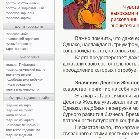
восточно-стихийный
Чувств
восточно-зодиакальный
вызовами и 
гороскоп карьеры
гороскоп кармы
рискованным
значительн
другие гороскопы
гороскоп майя
Важно помнить, что даже е
славянский гороскоп
Однако, наслаждаясь триумфом,
лунный гороскоп
таро гороскоп
сопровождать этот, казалось бы,
Карта предостерегает: даж
нумерология
доказали свою состоятельность 
квадрат Пифагора
преодоление которых потребует 
нумерологический расчет
значение имени
подобрать имя ребенку
Значения Десятки Жезло
число рождения
коварство; принятие на себя не
карма в нумерологии
Эта карта Таро символизир
быстрые гадания онлайн
Десятка Жезлов указывает на си
гадание на таро
Однако, подобная перегрузка мо
гадание на рунах
бурного развития бизнеса. Брем
книга перемен
потребности вступают в конфлик
гадание на картах
на картах Ленорман
Несмотря на то, что карта 
тибетское гадание мо
связанного с этими достижения
гадание маджонг