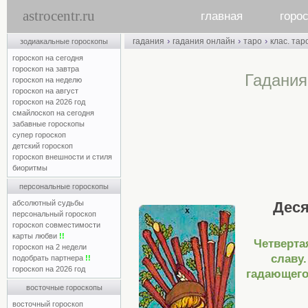
astrocentr.ru
главная
горо
›
›
›
гадания
гадания онлайн
таро
клас. тар
зодиакальные гороскопы
гороскоп на сегодня
гороскоп на завтра
Гадания
гороскоп на неделю
гороскоп на август
гороскоп на 2026 год
смайлоскоп на сегодня
забавные гороскопы
супер гороскоп
детский гороскоп
гороскоп внешности и стиля
биоритмы
персональные гороскопы
абсолютный судьбы
Деся
персональный гороскоп
гороскоп совместимости
карты любви
!!
Четверта
гороскоп на 2 недели
славу
подобрать партнера
!!
гороскоп на 2026 год
гадающего
восточные гороскопы
восточный гороскоп