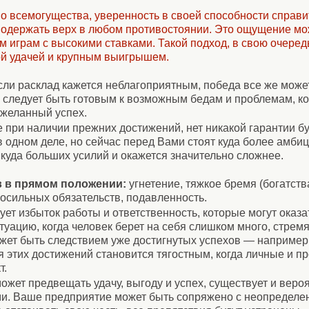
о всемогущества, уверенность в своей способности справ
одержать верх в любом противостоянии. Это ощущение мож
 играм с высокими ставками. Такой подход, в свою очеред
ой удачей и крупным выигрышем.
сли расклад кажется неблагоприятным, победа все же может
 следует быть готовым к возможным бедам и проблемам, к
 желанный успех.
е при наличии прежних достижений, нет никакой гарантии б
в одном деле, но сейчас перед Вами стоят куда более амби
куда больших усилий и окажется значительно сложнее.
в в прямом положении:
угнетение, тяжкое бремя (богатства,
посильных обязательств, подавленность.
ует избыток работы и ответственность, которые могут оказ
туацию, когда человек берет на себя слишком много, стрем
жет быть следствием уже достигнутых успехов — например,
я этих достижений становится тягостным, когда личные и 
т.
может предвещать удачу, выгоду и успех, существует и веро
ми. Ваше предприятие может быть сопряжено с неопределен