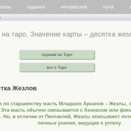
скопы
гадания
интересное
луна
о
 на таро. Значение карты – десятка жез
гадания на Таро
все о Таро
тка Жезлов
я по старшинству масть Младших Арканов – Жезлы,
. Эта масть обычно связывается с бизнесом или фи
. Но, в отличие от Пентаклей, Жезлы описывают пот
личные усилия, ведущие к успеху.