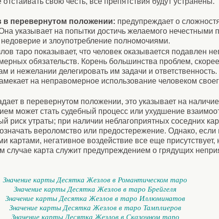
 отстаивать свою честь, все препятствия будут устранены.
в в перевернутом положении:
предупреждает о сложностя
 Она указывает на попытки достичь желаемого нечестными п
 недоверие и злоупотребление полномочиями.
ов таро показывает, что человек оказывается подавлен н
мерных обязательств. Корень большинства проблем, скорее 
ам и нежелании делегировать им задачи и ответственность. 
мекает на неправомерное использование человеком своего
дает в перевернутом положении, это указывает на наличи
ием может стать судебный процесс или ухудшение взаимо
й риск утраты; при наличии неблагоприятных соседних кар
т означать вероломство или предостережение. Однако, если
 картами, негативное воздействие все еще присутствует, 
ом случае карта служит предупреждением о грядущих непри
Значение карты Десятка Жезлов в Романтическом таро
Значение карты Десятка Жезлов в таро Брейгеля
Значение карты Десятка Жезлов в таро Иллюминатов
Значение карты Десятка Жезлов в таро Тамплиеров
Значение карты Десятка Жезлов в Сказочном таро