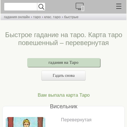
›
›
›
гадания онлайн
таро
клас. таро
быстрые
Быстрое гадание на таро. Карта таро
повешенный – перевернутая
гадания на Таро
Гадать снова
Вам выпала карта Таро
Висельник
Перевернутая