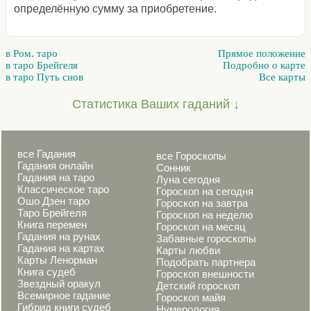
определённую сумму за приобретение.
в Ром. таро
Прямое положение
в таро Брейгеля
Подробно о карте
в таро Путь снов
Все карты
Статистика Ваших гаданий ↓
все Гадания
все Гороскопы
Гадания онлайн
Сонник
Гадания на таро
Луна сегодня
Классическое таро
Гороскоп на сегодня
Ошо Дзен таро
Гороскоп на завтра
Таро Брейгеля
Гороскоп на неделю
Книга перемен
Гороскоп на месяц
Гадания на рунах
Забавные гороскопы
Гадания на картах
Карты любви
Карты Ленорман
Подобрать партнера
Книга судеб
Гороскоп внешности
Звездный оракул
Детский гороскоп
Всемирное гадание
Гороскоп майя
Гибрид книги судеб
Нумерология