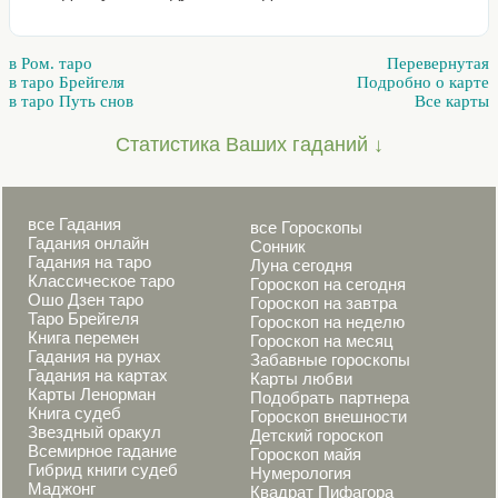
в Ром. таро
Перевернутая
в таро Брейгеля
Подробно о карте
в таро Путь снов
Все карты
Статистика Ваших гаданий ↓
все Гадания
все Гороскопы
Гадания онлайн
Сонник
Гадания на таро
Луна сегодня
Классическое таро
Гороскоп на сегодня
Ошо Дзен таро
Гороскоп на завтра
Таро Брейгеля
Гороскоп на неделю
Книга перемен
Гороскоп на месяц
Гадания на рунах
Забавные гороскопы
Гадания на картах
Карты любви
Карты Ленорман
Подобрать партнера
Книга судеб
Гороскоп внешности
Звездный оракул
Детский гороскоп
Всемирное гадание
Гороскоп майя
Гибрид книги судеб
Нумерология
Маджонг
Квадрат Пифагора