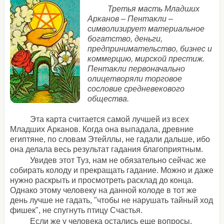
Третья масть Младших
Арканов – Пентакли –
символизирует материальное
богатство, деньги,
предпринимательство, бизнес и
коммерцию, мирской престиж.
Пентакли первоначально
олицетворяли торговое
сословие средневекового
общества.
Эта карта считается самой лучшей из всех
Младших Арканов. Когда она выпадала, древние
египтяне, по словам Этейллы, не гадали дальше, ибо
она делала весь результат гадания благоприятным.
Увидев этот Туз, нам не обязательно сейчас же
собирать колоду и прекращать гадание. Можно и даже
нужно раскрыть и просмотреть расклад до конца.
Однако этому человеку на данной колоде в тот же
день лучше не гадать, "чтобы не нарушать тайный ход
фишек", не спугнуть птицу Счастья.
Если же у человека остались еще вопросы,