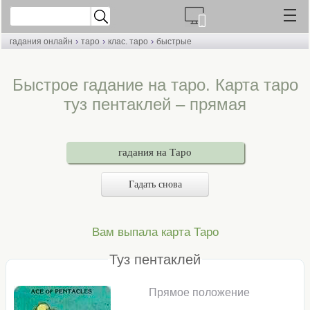
›
›
›
гадания онлайн
таро
клас. таро
быстрые
Быстрое гадание на таро. Карта таро
туз пентаклей – прямая
гадания на Таро
Гадать снова
Вам выпала карта Таро
Туз пентаклей
Прямое положение