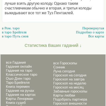
лучше взять другую колоду. Однако таким
счастливчикам обычно и вторая, и третья колоды
выкидывают все тот же Туз Пентаклей.
в Ром. таро
Перевернутая
в таро Брейгеля
Подробно о карте
в таро Путь снов
Все карты
Статистика Ваших гаданий ↓
все Гадания
все Гороскопы
Гадания онлайн
Сонник
Гадания на таро
Луна сегодня
Классическое таро
Гороскоп на сегодня
Ошо Дзен таро
Гороскоп на завтра
Таро Брейгеля
Гороскоп на неделю
Книга перемен
Гороскоп на месяц
Гадания на рунах
Забавные гороскопы
Гадания на картах
Карты любви
Карты Ленорман
Подобрать партнера
Книга судеб
Гороскоп внешности