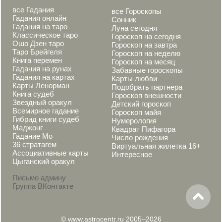
все Гадания
все Гороскопы
Гадания онлайн
Сонник
Гадания на таро
Луна сегодня
Классическое таро
Гороскоп на сегодня
Ошо Дзен таро
Гороскоп на завтра
Таро Брейгеля
Гороскоп на неделю
Книга перемен
Гороскоп на месяц
Гадания на рунах
Забавные гороскопы
Гадания на картах
Карты любви
Карты Ленорман
Подобрать партнера
Книга судеб
Гороскоп внешности
Звездный оракул
Детский гороскоп
Всемирное гадание
Гороскоп майя
Гибрид книги судеб
Нумерология
Маджонг
Квадрат Пифагора
Гадание Мо
Число рождения
36 стратагем
Виртуальная жилетка 16+
Ассоциативные карты
Интересное
Цыганский оракул
Письмо админу
Группа ВКонтакте
© www.astrocentr.ru 2005–2026