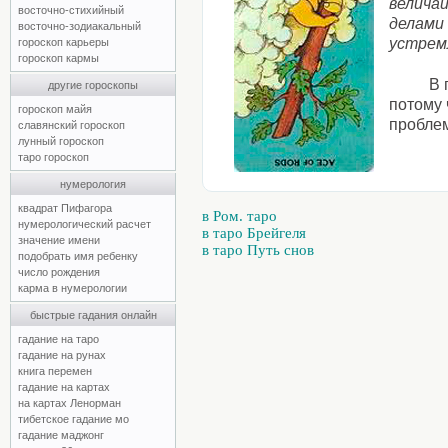
велича
восточно-стихийный
делами
восточно-зодиакальный
устремл
гороскоп карьеры
гороскоп кармы
В 
другие гороскопы
потому 
гороскоп майя
проблем
славянский гороскоп
лунный гороскоп
таро гороскоп
нумерология
квадрат Пифагора
в Ром. таро
нумерологический расчет
в таро Брейгеля
значение имени
в таро Путь снов
подобрать имя ребенку
число рождения
карма в нумерологии
быстрые гадания онлайн
гадание на таро
гадание на рунах
книга перемен
гадание на картах
на картах Ленорман
тибетское гадание мо
гадание маджонг