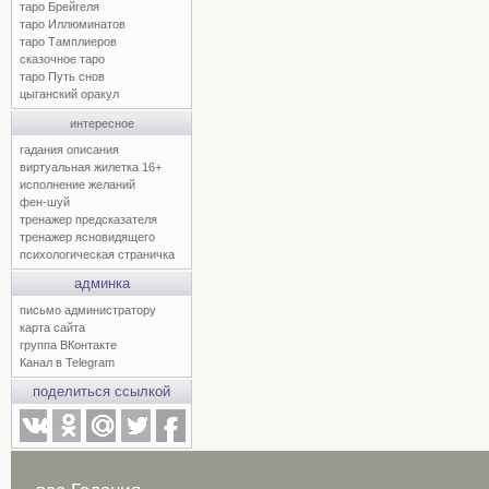
таро Брейгеля
таро Иллюминатов
таро Тамплиеров
сказочное таро
таро Путь снов
цыганский оракул
интересное
гадания описания
виртуальная жилетка 16+
исполнение желаний
фен-шуй
тренажер предсказателя
тренажер ясновидящего
психологическая страничка
админка
письмо администратору
карта сайта
группа ВКонтакте
Канал в Telegram
поделиться ссылкой