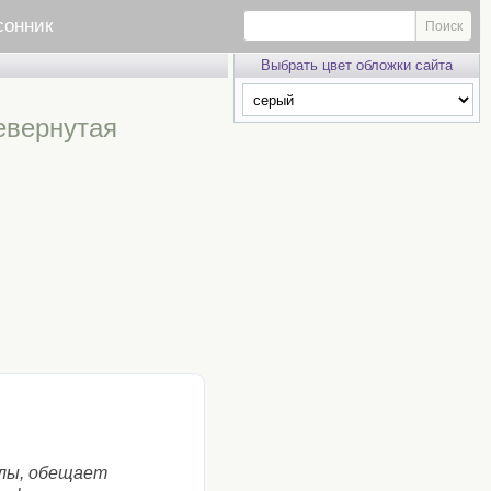
сонник
Выбрать цвет обложки сайта
ревернутая
лы, обещает