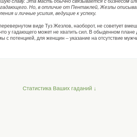
йшую славу. Эта масть обычно связывается с бизнесом и
 гадающего. Но, в отличие от Пентаклей, Жезлы описыв
ения и личные усилия, ведущие к успеху.
перевернутом виде Туз Жезлов, наоборот, не советует вмеш
что у гадающего может не хватить сил. В обыденном плане
ы с потенцией, для женщин – указание на отсутствие мужч
Статистика Ваших гаданий ↓