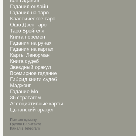
все Гадания
Гадания онлайн
Гадания на таро
Классическое таро
Ошо Дзен таро
Таро Брейгеля
Книга перемен
Гадания на рунах
Гадания на картах
Карты Ленорман
Книга судеб
Звездный оракул
Всемирное гадание
Гибрид книги судеб
Маджонг
Гадание Мо
36 стратагем
Ассоциативные карты
Цыганский оракул
Письмо админу
Группа ВКонтакте
Канал в Telegram