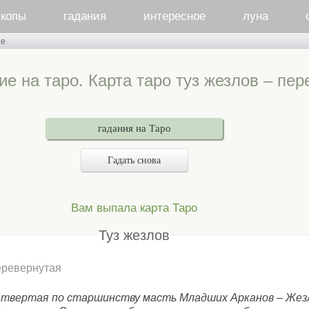
скопы
гадания
интересное
луна
ые
е на таро. Карта таро туз жезлов – пе
гадания на Таро
Гадать снова
Вам выпала карта Таро
Туз жезлов
ревернутая
твертая по старшинству масть Младших Арканов – Жез