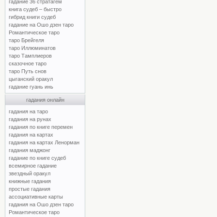
гадание 36 стратагем
книга судеб – быстро
гибрид книги судеб
гадание на Ошо дзен таро
Романтическое таро
таро Брейгеля
таро Иллюминатов
таро Тамплиеров
сказочное таро
таро Путь снов
цыганский оракул
гадание гуань инь
гадания онлайн
гадания на таро
гадания на рунах
гадания по книге перемен
гадания на картах
гадания на картах Ленорман
гадания маджонг
гадание по книге судеб
всемирное гадание
звездный оракул
книжные гадания
простые гадания
ассоциативные карты
гадания на Ошо дзен таро
Романтическое таро