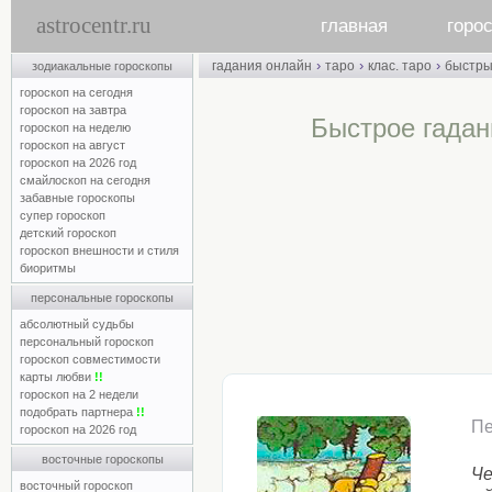
astrocentr.ru
главная
горо
›
›
›
гадания онлайн
таро
клас. таро
быстр
зодиакальные гороскопы
гороскоп на сегодня
гороскоп на завтра
Быстрое гадани
гороскоп на неделю
гороскоп на август
гороскоп на 2026 год
смайлоскоп на сегодня
забавные гороскопы
супер гороскоп
детский гороскоп
гороскоп внешности и стиля
биоритмы
персональные гороскопы
абсолютный судьбы
персональный гороскоп
гороскоп совместимости
карты любви
!!
гороскоп на 2 недели
подобрать партнера
!!
Пе
гороскоп на 2026 год
восточные гороскопы
Че
восточный гороскоп