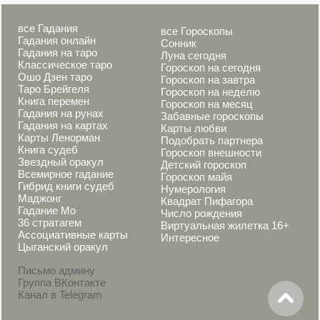
все Гадания
все Гороскопы
Гадания онлайн
Сонник
Гадания на таро
Луна сегодня
Классическое таро
Гороскоп на сегодня
Ошо Дзен таро
Гороскоп на завтра
Таро Брейгеля
Гороскоп на неделю
Книга перемен
Гороскоп на месяц
Гадания на рунах
Забавные гороскопы
Гадания на картах
Карты любви
Карты Ленорман
Подобрать партнера
Книга судеб
Гороскоп внешности
Звездный оракул
Детский гороскоп
Всемирное гадание
Гороскоп майя
Гибрид книги судеб
Нумерология
Маджонг
Квадрат Пифагора
Гадание Мо
Число рождения
36 стратагем
Виртуальная жилетка 16+
Ассоциативные карты
Интересное
Цыганский оракул
Письмо админу
Группа ВКонтакте
Канал в Telegram