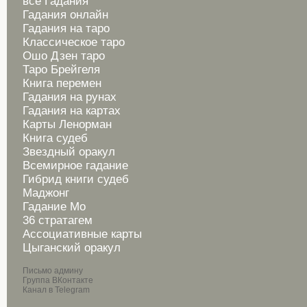
все Гадания
Гадания онлайн
Гадания на таро
Классическое таро
Ошо Дзен таро
Таро Брейгеля
Книга перемен
Гадания на рунах
Гадания на картах
Карты Ленорман
Книга судеб
Звездный оракул
Всемирное гадание
Гибрид книги судеб
Маджонг
Гадание Мо
36 стратагем
Ассоциативные карты
Цыганский оракул
Письмо админу
Группа ВКонтакте
Канал в Telegram