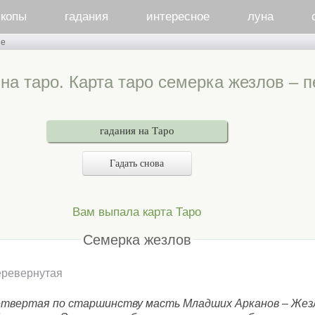
скопы
гадания
интересное
луна
ые
на таро. Карта таро семерка жезлов – 
гадания на Таро
Гадать снова
Вам выпала карта Таро
Семерка жезлов
ревернутая
твертая по старшинству масть Младших Арканов – Жез