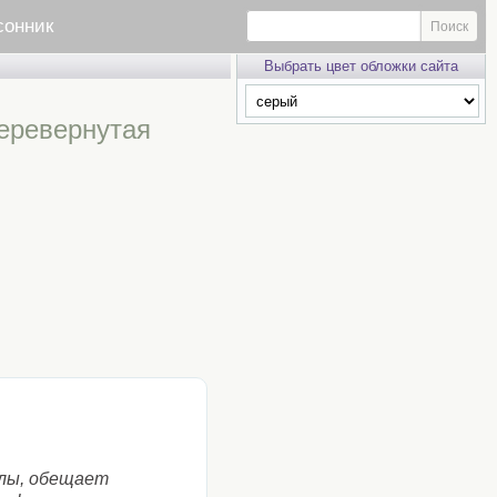
сонник
Выбрать цвет обложки сайта
перевернутая
лы, обещает