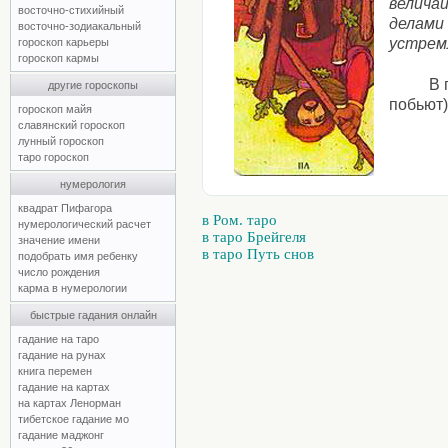
велича
восточно-стихийный
делами
восточно-зодиакальный
устремл
гороскоп карьеры
гороскоп кармы
В 
другие гороскопы
побьют)
гороскоп майя
славянский гороскоп
лунный гороскоп
таро гороскоп
нумерология
квадрат Пифагора
в Ром. таро
нумерологический расчет
в таро Брейгеля
значение имени
в таро Путь снов
подобрать имя ребенку
число рождения
карма в нумерологии
быстрые гадания онлайн
гадание на таро
гадание на рунах
книга перемен
гадание на картах
на картах Ленорман
тибетское гадание мо
гадание маджонг