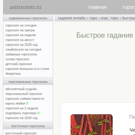
astrocentr.ru
главная
горо
›
›
›
гадания онлайн
таро
клас. таро
быстр
зодиакальные гороскопы
гороскоп на сегодня
гороскоп на завтра
Быстрое гадание 
гороскоп на неделю
гороскоп на август
гороскоп на 2026 год
смайлоскоп на сегодня
забавные гороскопы
супер гороскоп
детский гороскоп
гороскоп внешности и стиля
биоритмы
персональные гороскопы
абсолютный судьбы
персональный гороскоп
гороскоп совместимости
карты любви
!!
гороскоп на 2 недели
подобрать партнера
!!
Пе
гороскоп на 2026 год
восточные гороскопы
Че
восточный гороскоп