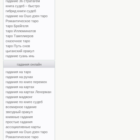
гадание 36 стратагем
книга судеб – быстро
гибрид книги судеб
гадание на Ошо дзен таро
Романтическое таро
таро Брейгеля
таро Иллюминатов
таро Тамплиеров
сказочное таро
таро Путь снов
цыганский оракул
гадание гуань инь
гадания онлайн
гадания на таро
гадания на рунах
гадания по книге перемен
гадания на картах
гадания на картах Ленорман
гадания маджонг
гадание по книге судеб
всемирное гадание
звездный оракул
книжные гадания
простые гадания
ассоциативные карты
гадания на Ошо дзен таро
Романтическое таро