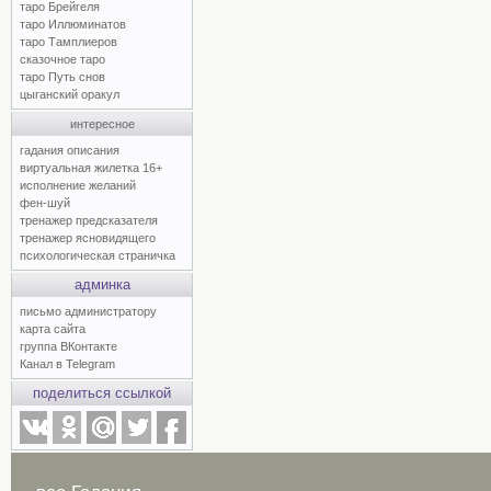
таро Брейгеля
таро Иллюминатов
таро Тамплиеров
сказочное таро
таро Путь снов
цыганский оракул
интересное
гадания описания
виртуальная жилетка 16+
исполнение желаний
фен-шуй
тренажер предсказателя
тренажер ясновидящего
психологическая страничка
админка
письмо администратору
карта сайта
группа ВКонтакте
Канал в Telegram
поделиться ссылкой